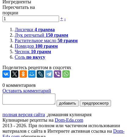
Ингредиенты
Пересчитать на
порции
+
-
Лисички
4
грамма
Лук репчатый
150
грамм
Растительное масло
50
грамм
Помидор
100
грамм
Чеснок
10
грамм
Соль
по вкусу
Поделитесь рецептом в соцсетях
0
комментариев
Оставить комментарий
добавить
предпросмотр
полная версия сайта
домашняя кулинария
Кулинарные рецепты на
Dom-Eda.com
2013 - 2026. При полном или частичном использовании
материалов с сайта в Интернете активная ссылка на
Dom-
Eda.com
обязательна.