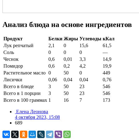
Анализ блюда на основе ингредиентов
Продукт
Белки
Жиры
Углеводы
кКал
Лук репчатый
2,1
0
15,6
61,5
Соль
0
0
0
—
Чеснок
0,6
0,01
3,3
14,9
Помидор
0,6
0,2
4,2
19,9
Растительное масло
0
50
0
449
Лисички
0,06
0,04
0,04
0,76
Всего в блюде
3
50
23
546
Всего в 1 порции
3
50
23
546
Всего в 100 граммах
1
16
7
173
Елена Леонова
4 октября 2023, 15:08
689