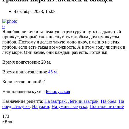
4 октября 2023, 15:08
0
Я люблю лисички за нежную структуру и чуть сладковатый
привкус, который сложно спутать с любым другим вкусом
грибов. Поэтому я делаю такую моно икру, именно из этих
грибов, если есть такая возможность. А в этом году лисичек в
лесу море. Они везде, они каждый раз есть. Готовим!
Время подготовки:
20 м.
Время приготовления:
45 м.
Количество порций:
1
Национальная кухня:
Белорусская
Назначение рецепта:
На завтрак
,
Легкий завтрак
,
На обед
,
На
обед - закуска
,
На ужин
,
На ужин - закуска
,
Постное питание
173
кКал