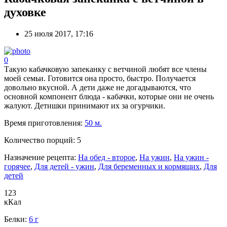
духовке
25 июля 2017, 17:16
0
Такую кабачковую запеканку с ветчиной любят все члены
моей семьи. Готовится она просто, быстро. Получается
довольно вкусной. А дети даже не догадываются, что
основной компонент блюда - кабачки, которые они не очень
жалуют. Детишки принимают их за огурчики.
Время приготовления:
50 м.
Количество порций:
5
Назначение рецепта:
На обед - второе
,
На ужин
,
На ужин -
горячее
,
Для детей - ужин
,
Для беременных и кормящих
,
Для
детей
123
кКал
Белки:
6 г