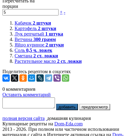
Пересчитать на
порции
+
-
Кабачок
2
штуки
Картофель
2
штуки
Лук репчатый
1
штука
Ветчина
300
грамм
Яйцо куриное
2
штуки
Соль
0,5
ч. ложек
Сметана
2
ст. ложки
Растительное масло
2
ст. ложки
Поделитесь рецептом в соцсетях
0
комментариев
Оставить комментарий
добавить
предпросмотр
полная версия сайта
домашняя кулинария
Кулинарные рецепты на
Dom-Eda.com
2013 - 2026. При полном или частичном использовании
материалов с сайта в Интернете активная ссылка на
Dom-