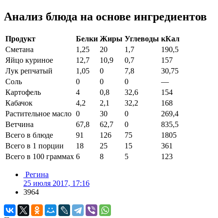
Анализ блюда на основе ингредиентов
Продукт
Белки
Жиры
Углеводы
кКал
Сметана
1,25
20
1,7
190,5
Яйцо куриное
12,7
10,9
0,7
157
Лук репчатый
1,05
0
7,8
30,75
Соль
0
0
0
—
Картофель
4
0,8
32,6
154
Кабачок
4,2
2,1
32,2
168
Растительное масло
0
30
0
269,4
Ветчина
67,8
62,7
0
835,5
Всего в блюде
91
126
75
1805
Всего в 1 порции
18
25
15
361
Всего в 100 граммах
6
8
5
123
Регина
25 июля 2017, 17:16
3964