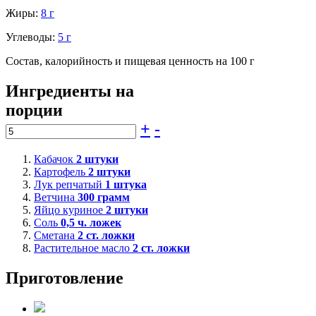
Жиры:
8 г
Углеводы:
5 г
Состав, калорийность и пищевая ценность на 100 г
Ингредиенты на
порции
+
-
Кабачок
2
штуки
Картофель
2
штуки
Лук репчатый
1
штука
Ветчина
300
грамм
Яйцо куриное
2
штуки
Соль
0,5
ч. ложек
Сметана
2
ст. ложки
Растительное масло
2
ст. ложки
Приготовление