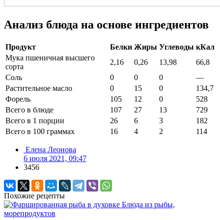
Анализ блюда на основе ингредиентов
Продукт
Белки
Жиры
Углеводы
кКал
Мука пшеничная высшего
2,16
0,26
13,98
66,8
сорта
Соль
0
0
0
—
Растительное масло
0
15
0
134,7
Форель
105
12
0
528
Всего в блюде
107
27
13
729
Всего в 1 порции
26
6
3
182
Всего в 100 граммах
16
4
2
114
Елена Леонова
6 июля 2021, 09:47
3456
Похожие рецепты
Блюда из рыбы,
морепродуктов