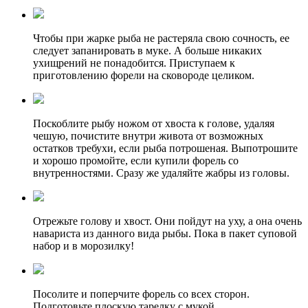
Чтобы при жарке рыба не растеряла свою сочность, ее
следует запанировать в муке. А больше никаких
ухищрений не понадобится. Приступаем к
приготовлению форели на сковороде целиком.
Поскоблите рыбу ножом от хвоста к голове, удаляя
чешую, почистите внутри живота от возможных
остатков требухи, если рыба потрошеная. Выпотрошите
и хорошо промойте, если купили форель со
внутренностями. Сразу же удаляйте жабры из головы.
Отрежьте голову и хвост. Они пойдут на уху, а она очень
навариста из данного вида рыбы. Пока в пакет суповой
набор и в морозилку!
Посолите и поперчите форель со всех сторон.
Подготовьте плоскую тарелку с мукой.