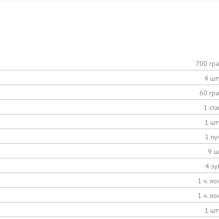
700 гр
4 шт
60 гр
1 ста
1 шт
1 пу
9 ш
4 зу
1 ч. ло
1 ч. ло
1 шт