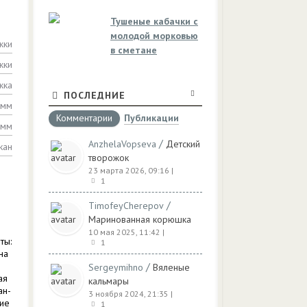
Тушеные кабачки с
молодой морковью
жки
в сметане
жки
жка
ПОСЛЕДНИЕ
амм
Комментарии
Публикации
амм
/
AnzhelaVopseva
Детский
кан
творожок
23 марта 2026, 09:16
|
1
/
TimofeyCherepov
Маринованная корюшка
10 мая 2025, 11:42
|
ты:
1
на
/
Sergeymihno
Вяленые
ая
кальмары
ан-
3 ноября 2024, 21:35
|
кие
1