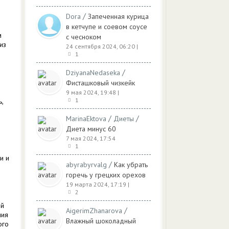
/
Dora
Запеченная курица
в кетчупе и соевом соусе
м
с чесноком
из
24 сентября 2024, 06:20
|
1
/
DziyanaNedaseka
Фисташковый чизкейк
9 мая 2024, 19:48
|
1
,
/
/
MarinaEktova
Диеты
Диета минус 60
7 мая 2024, 17:54
1
и и
/
abyrabyrvalg
Как убрать
горечь у грецких орехов
19 марта 2024, 17:19
|
2
ой
/
AigerimZhanarova
ния
Влажный шоколадный
ого