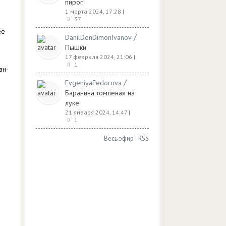
пирог
1 марта 2024, 17:28
|
37
ее
/
DanilDenDimonIvanov
Пышки
17 февраля 2024, 21:06
|
1
ан-
/
EvgeniyaFedorova
Баранина томленая на
луке
21 января 2024, 14:47
|
1
Весь эфир
|
RSS