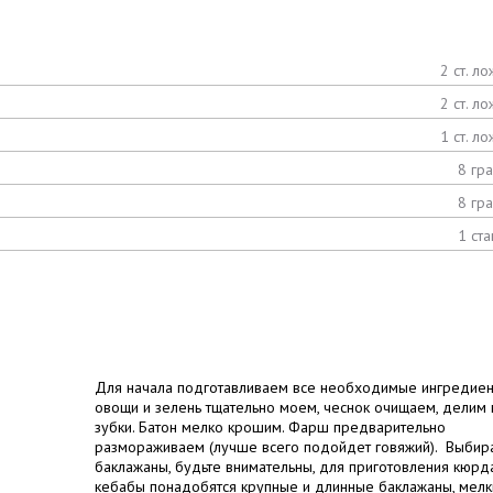
2 ст. ло
2 ст. ло
1 ст. ло
8 гр
8 гр
1 ста
Для начала подготавливаем все необходимые ингредиен
овощи и зелень тщательно моем, чеснок очищаем, делим 
зубки. Батон мелко крошим. Фарш предварительно
размораживаем (лучше всего подойдет говяжий). Выбир
баклажаны, будьте внимательны, для приготовления кюрд
кебабы понадобятся крупные и длинные баклажаны, мел