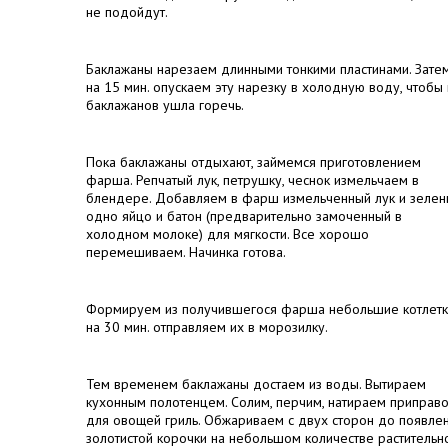
не подойдут.
Баклажаны нарезаем длинными тонкими пластинами. Зате
на 15 мин. опускаем эту нарезку в холодную воду, чтобы 
баклажанов ушла горечь.
Пока баклажаны отдыхают, займемся приготовлением
фарша. Репчатый лук, петрушку, чеснок измельчаем в
блендере. Добавляем в фарш измельченный лук и зелень
одно яйцо и батон (предварительно замоченный в
холодном молоке) для мягкости. Все хорошо
перемешиваем. Начинка готова.
Формируем из получившегося фарша небольшие котлетк
на 30 мин. отправляем их в морозилку.
Тем временем баклажаны достаем из воды. Вытираем
кухонным полотенцем. Солим, перчим, натираем приправ
для овощей гриль. Обжариваем с двух сторон до появле
золотистой корочки на небольшом количестве растительн