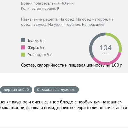
Время приготовления:
40 мин.
Количество порций:
9
Назначение рецепта:
На обед
,
На обед - второе
,
На
обед - закуска
,
На ужин - горячее
,
На праздник
Белки:
6 г
104
Жиры:
6 г
кКал
Углеводы:
5 г
Состав, калорийность и пищевая ценность на 100 г
кюрдан-кебаб
баклажаны в духовке
ценят вкусное и очень сытное блюдо с необычным названием
з баклажанов, фарша и помидорчиков черри отлично сочетается 