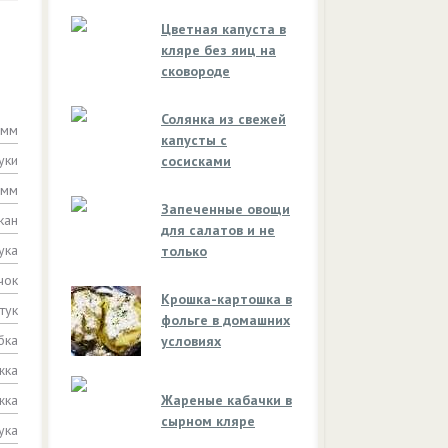
Цветная капуста в
кляре без яиц на
сковороде
Солянка из свежей
амм
капусты с
уки
сосисками
амм
Запеченные овощи
кан
для салатов и не
ука
только
чок
Крошка-картошка в
тук
фольге в домашних
бка
условиях
жка
жка
Жареные кабачки в
сырном кляре
ука