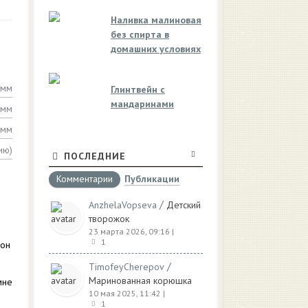
Наливка малиновая
без спирта в
домашних условиях
амм
Глинтвейн с
мандаринами
амм
амм
ию)
ПОСЛЕДНИЕ
Комментарии
Публикации
/
AnzhelaVopseva
Детский
творожок
23 марта 2026, 09:16
|
1
 он
/
TimofeyCherepov
Маринованная корюшка
мне
10 мая 2025, 11:42
|
1