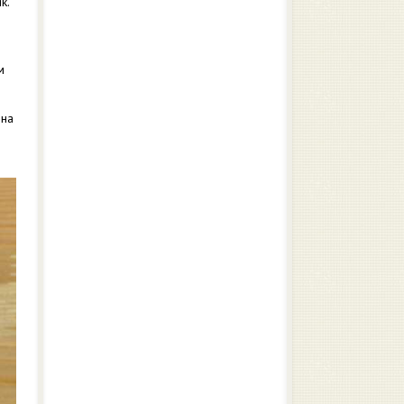
к.
м
 на