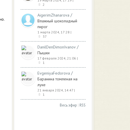
19 марта 2024, 17:19
|
2
/
AigerimZhanarova
но.
Влажный шоколадный
пирог
1 марта 2024, 17:28
|
37
/
DanilDenDimonIvanov
Пышки
17 февраля 2024, 21:06
|
1
/
EvgeniyaFedorova
Баранина томленая на
луке
21 января 2024, 14:47
|
1
Весь эфир
|
RSS