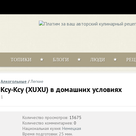
ТОПИКИ
БЛОГИ
ЛЮДИ
РЕ
/
Алкогольные
/
Легкие
Ксу-Ксу (XUXU) в домашних условиях
31
Количество просмотров:
13675
Количество комментариев:
0
Национальная кухня:
Немецкая
Время подготовки: 25 мин.