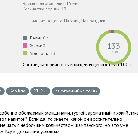
Время приготовления:
15 мин.
Количество порций:
10
Назначение рецепта:
На ужин
,
На праздник
Белки:
0 г
133
Жиры:
0 г
кКал
Углеводы:
13 г
Состав, калорийность и пищевая ценность на 100 г
у
Ксю Ксю
XU XU
алкогольный коктейль
собенно обожаемый женщинами, густой, ароматный и яркий лик
тот напиток? Если да, то знаете, какой он восхитительно
мешать с небольшим количеством шампанского, но это уже
Ксу-Ксу в домашних условиях.