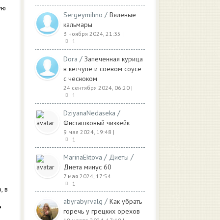
ую
/
Sergeymihno
Вяленые
кальмары
3 ноября 2024, 21:35
|
1
/
Dora
Запеченная курица
в кетчупе и соевом соусе
с чесноком
24 сентября 2024, 06:20
|
1
/
DziyanaNedaseka
Фисташковый чизкейк
9 мая 2024, 19:48
|
1
/
/
MarinaEktova
Диеты
Диета минус 60
7 мая 2024, 17:54
1
, в
/
abyrabyrvalg
Как убрать
е
горечь у грецких орехов