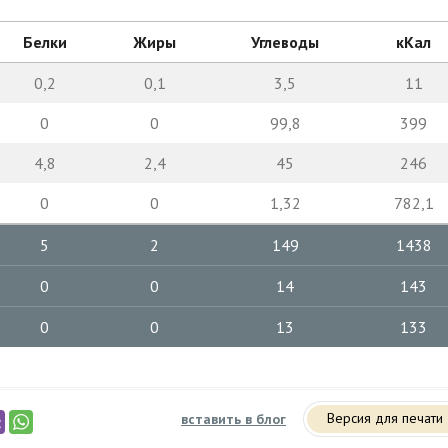
Белки
Жиры
Углеводы
кКал
0,2
0,1
3,5
11
0
0
99,8
399
4,8
2,4
45
246
0
0
1,32
782,1
5
2
149
1438
0
0
14
143
0
0
13
133
Версия для печати
вставить в блог