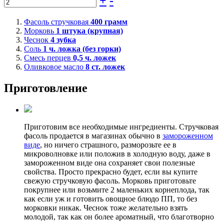
+
-
Фасоль стручковая
400
грамм
Морковь
1
штука (крупная)
Чеснок
4
зубка
Соль
1
ч. ложка (без горки)
Смесь перцев
0,5
ч. ложек
Оливковое масло
8
ст. ложек
Приготовление
Приготовим все необходимые ингредиенты. Стручковая
фасоль продается в магазинах обычно в
замороженном
виде
, но ничего страшного, разморозьте ее в
микроволновке или положив в холодную воду, даже в
замороженном виде она сохраняет свои полезные
свойства. Просто прекрасно будет, если вы купите
свежую стручковую фасоль. Морковь приготовьте
покрупнее или возьмите 2 маленьких корнеплода, так
как если уж и готовить овощное блюдо ПП, то без
морковки никак. Чеснок тоже желательно взять
молодой, так как он более ароматный, что благотворно