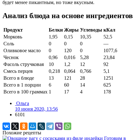
будет менее пикантным, но тоже вкусным.
Анализ блюда на основе ингредиентов
Продукт
Белки
Жиры
Углеводы
кКал
Морковь
1,95
0,15
10,35
52,5
Соль
0
0
0
—
Оливковое масло
0
120
0
1077,6
Чеснок
0,96
0,016
5,28
23,84
Фасоль стручковая
10
1,2
12
92
Смесь перцев
0,218
0,064
0,766
5,1
Всего в блюде
13
121
28
1251
Всего в 1 порции
6
60
14
625
Всего в 100 граммах
1
17
4
178
Ольга
10 июня 2020, 13:56
6101
Похожие рецепты
Готовим в