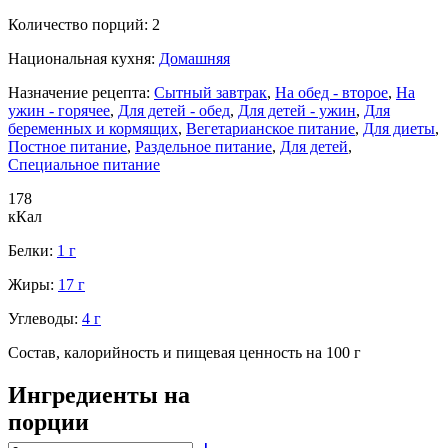
Количество порций:
2
Национальная кухня:
Домашняя
Назначение рецепта:
Сытный завтрак
,
На обед - второе
,
На
ужин - горячее
,
Для детей - обед
,
Для детей - ужин
,
Для
беременных и кормящих
,
Вегетарианское питание
,
Для диеты
,
Постное питание
,
Раздельное питание
,
Для детей
,
Специальное питание
178
кКал
Белки:
1 г
Жиры:
17 г
Углеводы:
4 г
Состав, калорийность и пищевая ценность на 100 г
Ингредиенты на
порции