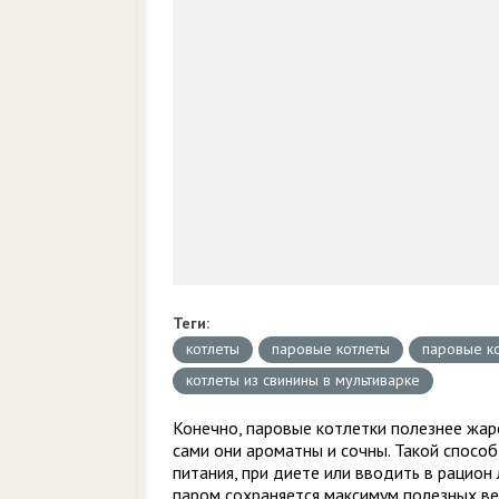
Теги:
котлеты
паровые котлеты
паровые ко
котлеты из свинины в мультиварке
Конечно, паровые котлетки полезнее жаре
сами они ароматны и сочны. Такой спосо
питания, при диете или вводить в рацио
паром сохраняется максимум полезных вещ