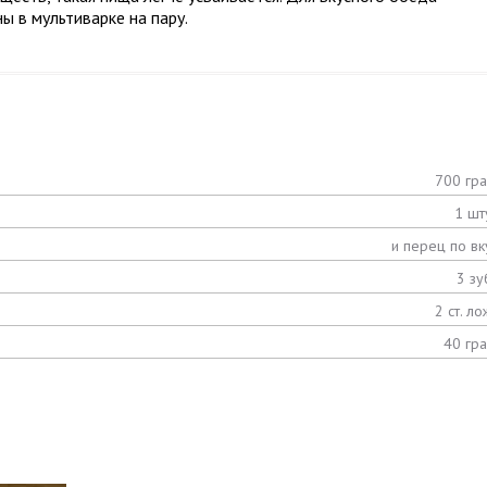
ы в мультиварке на пару.
700 гр
1 шт
и перец по вк
3 зу
2 ст. ло
40 гр