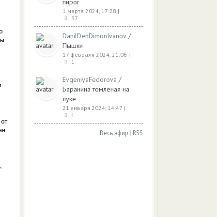
пирог
1 марта 2024, 17:28
|
37
о
/
DanilDenDimonIvanov
бы
Пышки
17 февраля 2024, 21:06
|
1
/
EvgeniyaFedorova
и
Баранина томленая на
луке
21 января 2024, 14:47
|
1
 от
ан
Весь эфир
|
RSS
.