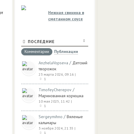
от
Нежная свинина в
сметанном соусе
ПОСЛЕДНИЕ
Комментарии
Публикации
/
AnzhelaVopseva
Детский
творожок
23 марта 2026, 09:16
|
1
/
TimofeyCherepov
Маринованная корюшка
10 мая 2025, 11:42
|
1
/
Sergeymihno
Вяленые
кальмары
3 ноября 2024, 21:35
|
1