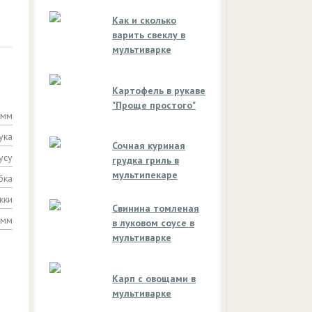
Как и сколько
варить свеклу в
мультиварке
Картофель в рукаве
"Проще простого"
амм
ука
Сочная куриная
усу
грудка гриль в
мультипекаре
бка
жки
Свинина томленая
амм
в луковом соусе в
мультиварке
Карп с овощами в
мультиварке