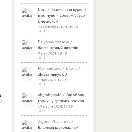
/
Dora
Запеченная курица
в кетчупе и соевом соусе
с чесноком
24 сентября 2024, 06:20
|
1
/
DziyanaNedaseka
Фисташковый чизкейк
9 мая 2024, 19:48
|
1
/
/
MarinaEktova
Диеты
Диета минус 60
7 мая 2024, 17:54
1
/
abyrabyrvalg
Как убрать
в
.
горечь у грецких орехов
19 марта 2024, 17:19
|
2
/
AigerimZhanarova
Влажный шоколадный