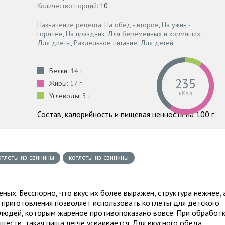
Количество порций:
10
Назначение рецепта:
На обед - второе
,
На ужин -
горячее
,
На праздник
,
Для беременных и кормящих
,
Для диеты
,
Раздельное питание
,
Для детей
Белки:
14 г
235
Жиры:
17 г
кКал
Углеводы:
3 г
Состав, калорийность и пищевая ценность на 100 г
тлеты из свинины
котлеты из свинины
ных. Бесспорно, что вкус их более выражен, структура нежнее, 
б приготовления позволяет использовать котлеты для детского
н людей, которым жареное противопоказано вовсе. При обработ
еств, такая пища легче усваивается. Для вкусного обеда