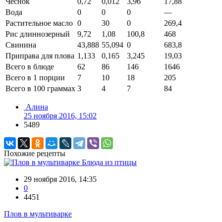
Чеснок
0,72
0,012
3,96
17,88
Вода
0
0
0
—
Растительное масло
0
30
0
269,4
Рис длиннозерный
9,72
1,08
100,8
468
Свинина
43,888
55,094
0
683,8
Приправа для плова
1,133
0,165
3,245
19,03
Всего в блюде
62
86
146
1646
Всего в 1 порции
7
10
18
205
Всего в 100 граммах
3
4
7
84
Алина
25 ноября 2016, 15:02
5489
Похожие рецепты
Блюда из птицы
29 ноября 2016, 14:35
0
4451
Плов в мультиварке