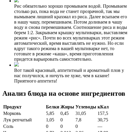
Рис обязательно хорошо промываем водой. Промываем
столько раз, пока вода не станет прозрачной, так мы
вымываем лишний крахмал из риса. Далее всыпаем его
в нашу чашу, перемешиваем. Потом доливаем в чашу
воду и снова перемешиваем. Соотношение риса и воды
берем 1:2. Закрываем крышку мультиварки, выставляем
режим «рис». Почти во всех мультиварках этот режим
автоматический, время выставлять не нужно. Но если
вдруг такого режима в вашей мультиварке нет, то
готовьте в режиме «каша», время приготовления
придется варьировать самостоятельно.
Вот такой красивый, аппетитный и ароматный плов у
нас получился, и ничуть не хуже, чем в казане!
Приятного аппетита!
Анализ блюда на основе ингредиентов
Продукт
Белки
Жиры
Углеводы
кКал
Морковь
5,85
0,45
31,05
157,5
Лук репчатый
1,05
0
7,8
30,75
Соль
0
0
0
—