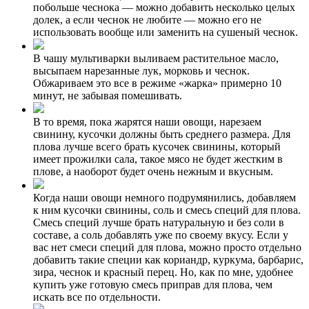
побольше чеснока — можно добавить несколько целых
долек, а если чеснок не любите — можно его не
использовать вообще или заменить на сушеный чеснок.
В чашу мультиварки выливаем растительное масло,
высыпаем нарезанные лук, морковь и чеснок.
Обжариваем это все в режиме «жарка» примерно 10
минут, не забывая помешивать.
В то время, пока жарятся наши овощи, нарезаем
свинину, кусочки должны быть среднего размера. Для
плова лучше всего брать кусочек свинины, который
имеет прожилки сала, такое мясо не будет жестким в
плове, а наоборот будет очень нежным и вкусным.
Когда наши овощи немного подрумянились, добавляем
к ним кусочки свинины, соль и смесь специй для плова.
Смесь специй лучше брать натуральную и без соли в
составе, а соль добавлять уже по своему вкусу. Если у
вас нет смеси специй для плова, можно просто отдельно
добавить такие специи как кориандр, куркума, барбарис,
зира, чеснок и красный перец. Но, как по мне, удобнее
купить уже готовую смесь приправ для плова, чем
искать все по отдельности.