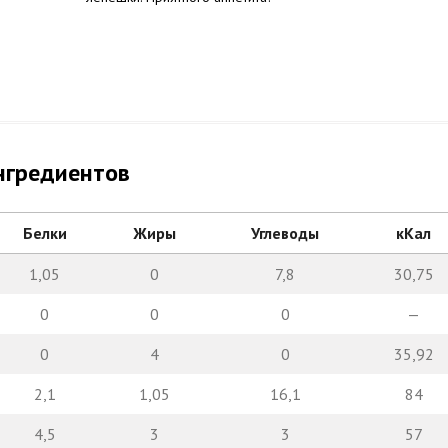
нгредиентов
Белки
Жиры
Углеводы
кКал
1,05
0
7,8
30,75
0
0
0
—
0
4
0
35,92
2,1
1,05
16,1
84
4,5
3
3
57