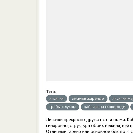
Теги:
лисички
лисички жареные
лисички жа
грибы с луком
кабачки на сковороде
Лисички прекрасно дружат с овощами. Каб
синхронно, структура обоих нежная, нейт
Отличный гарнир или основное блюдо, я 