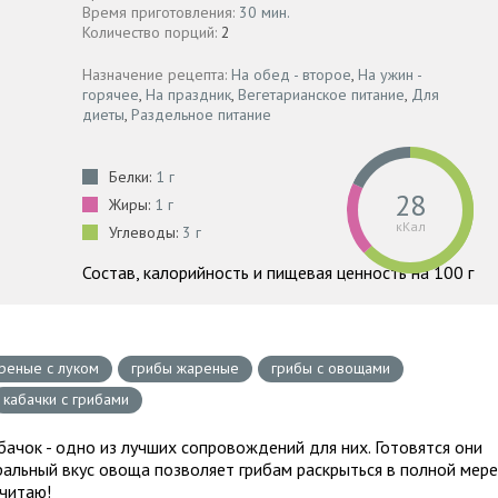
Время приготовления:
30 мин.
Количество порций:
2
Назначение рецепта:
На обед - второе
,
На ужин -
горячее
,
На праздник
,
Вегетарианское питание
,
Для
диеты
,
Раздельное питание
Белки:
1 г
28
Жиры:
1 г
кКал
Углеводы:
3 г
Состав, калорийность и пищевая ценность на 100 г
реные с луком
грибы жареные
грибы с овощами
кабачки с грибами
ачок - одно из лучших сопровождений для них. Готовятся они
ральный вкус овоща позволяет грибам раскрыться в полной мере
считаю!