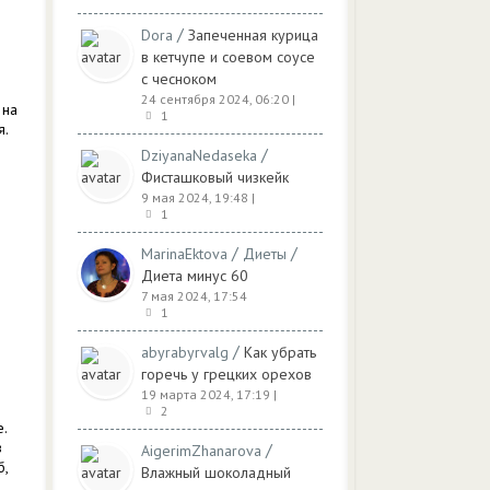
/
Dora
Запеченная курица
в кетчупе и соевом соусе
с чесноком
24 сентября 2024, 06:20
|
 на
1
я.
/
DziyanaNedaseka
Фисташковый чизкейк
9 мая 2024, 19:48
|
1
/
/
MarinaEktova
Диеты
Диета минус 60
7 мая 2024, 17:54
1
/
abyrabyrvalg
Как убрать
горечь у грецких орехов
19 марта 2024, 17:19
|
2
.
з
/
AigerimZhanarova
б,
Влажный шоколадный