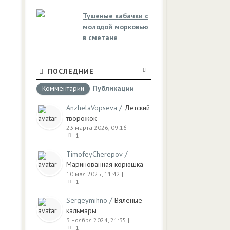
Тушеные кабачки с
молодой морковью
в сметане
ПОСЛЕДНИЕ
Комментарии
Публикации
/
AnzhelaVopseva
Детский
творожок
23 марта 2026, 09:16
|
1
/
TimofeyCherepov
Маринованная корюшка
10 мая 2025, 11:42
|
1
/
Sergeymihno
Вяленые
кальмары
3 ноября 2024, 21:35
|
1