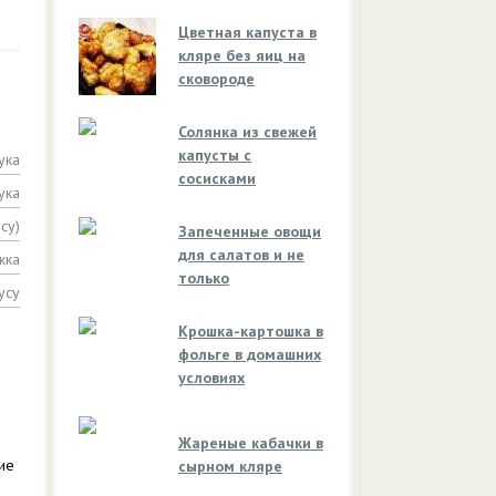
Цветная капуста в
кляре без яиц на
сковороде
Солянка из свежей
капусты с
ука
сосисками
ука
су)
Запеченные овощи
для салатов и не
жка
только
усу
Крошка-картошка в
фольге в домашних
условиях
Жареные кабачки в
ие
сырном кляре