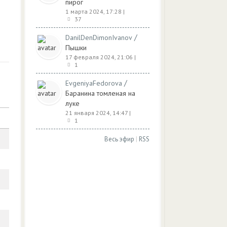
пирог
1 марта 2024, 17:28
|
37
/
DanilDenDimonIvanov
Пышки
17 февраля 2024, 21:06
|
1
/
EvgeniyaFedorova
Баранина томленая на
луке
21 января 2024, 14:47
|
1
Весь эфир
|
RSS