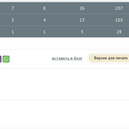
7
8
26
207
3
4
13
103
1
1
3
28
Версия для печати
вставить в блог