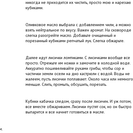
никогда не приходится их чистить, просто мою и нарезаю
кубиками.
Оливковое масло выбрала с добавлением чили, а можно
взять нейтральное по вкусу. Важен аромат. На сковороде
слегка разогрейте масло. Добавьте очищенный и
порезанный кубиками репчатый лук. Слегка обжарьте.
Далее идут лисички ломтиками. С лисичками вообще все
просто. Отрежьте им ножки и замочите в холодной воде.
Аккуратно пошевеливайте руками грибы, чтобы сор и
частички земли осели на дно кастрюли с водой. Воды не
жалеем, пусть лисички поплавают. Около часа или немного
меньше. Слить, промыть, обсушить, порезать.
Кубики кабачка следом, сразу после лисичек. И уж потом,
все вместе обжариваем. Лисички пустят сок, но он быстро
выпарится и все начнет готовиться в масле.
м.