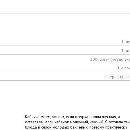
1 шт
1 шт
300 грамм (или по вку
1 ч. ло
и перец по вк
Кабачки моем, чистим, если шкурка овоща жесткая, и
оставляем, если кабачок молочный, нежный. Я готовлю так
блюда в сезон молодых бахчевых, поэтому практически