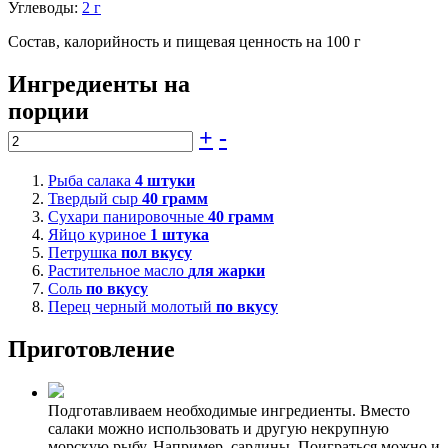
Углеводы:
2 г
Состав, калорийность и пищевая ценность на 100 г
Ингредиенты на
порции
+
-
Рыба салака
4
штуки
Твердый сыр
40
грамм
Сухари панировочные
40
грамм
Яйцо куриное
1
штука
Петрушка
пол вкусу
Растительное масло
для жарки
Соль
по вкусу
Перец черный молотый
по вкусу
Приготовление
Подготавливаем необходимые ингредиенты. Вместо
салаки можно использовать и другую некрупную
морскую рыбу. Например, сардины. Поиграться можно и