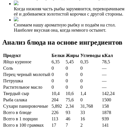
Когда нижняя часть рыбы зарумянится, переворачиваем
её и добиваемся золотистой корочки с другой стороны.
Снимаем нашу ароматную рыбку и подаём на стол.
Наиболее вкусная она, когда немного остынет.
Анализ блюда на основе ингредиентов
Продукт
Белки
Жиры
Углеводы
кКал
Яйцо куриное
6,35
5,45
0,35
78,5
Соль
0
0
0
—
Перец черный молотый
0
0
0
—
Петрушка
0
0
0
—
Растительное масло
0
0
0
—
Твердый сыр
10,4
10,6
1,4
142,24
Рыба салака
204
75,6
0
1500
Сухари панировочные
5,892
2,34
31,768
158
Всего в блюде
226
93
33
1878
Всего в 1 порции
113
46
16
939
Всего в 100 граммах
17
7
2
141