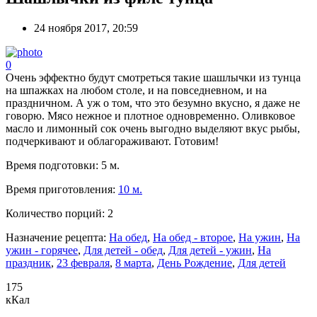
24 ноября 2017, 20:59
0
Очень эффектно будут смотреться такие шашлычки из тунца
на шпажках на любом столе, и на повседневном, и на
праздничном. А уж о том, что это безумно вкусно, я даже не
говорю. Мясо нежное и плотное одновременно. Оливковое
масло и лимонный сок очень выгодно выделяют вкус рыбы,
подчеркивают и облагораживают. Готовим!
Время подготовки:
5 м.
Время приготовления:
10 м.
Количество порций:
2
Назначение рецепта:
На обед
,
На обед - второе
,
На ужин
,
На
ужин - горячее
,
Для детей - обед
,
Для детей - ужин
,
На
праздник
,
23 февраля
,
8 марта
,
День Рождение
,
Для детей
175
кКал