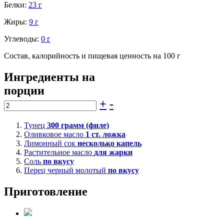
Белки:
23 г
Жиры:
9 г
Углеводы:
0 г
Состав, калорийность и пищевая ценность на 100 г
Ингредиенты на
порции
+
-
Тунец
300
грамм (филе)
Оливковое масло
1
ст. ложка
Лимонный сок
несколько капель
Растительное масло
для жарки
Соль
по вкусу
Перец черный молотый
по вкусу
Приготовление