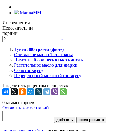
1
MarinaMMI
Ингредиенты
Пересчитать на
порции
+
-
Тунец
300
грамм (филе)
Оливковое масло
1
ст. ложка
Лимонный сок
несколько капель
Растительное масло
для жарки
Соль
по вкусу
Перец черный молотый
по вкусу
Поделитесь рецептом в соцсетях
0
комментариев
Оставить комментарий
добавить
предпросмотр
полная версия сайта
домашняя кулинария