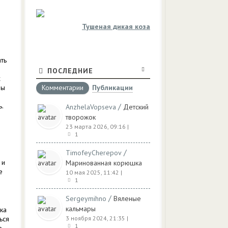
Тушеная дикая коза
ть
ПОСЛЕДНИЕ
х
бы
Комментарии
Публикации
ь.
/
AnzhelaVopseva
Детский
творожок
23 марта 2026, 09:16
|
1
/
TimofeyCherepov
 и
Маринованная корюшка
е
10 мая 2025, 11:42
|
1
/
Sergeymihno
Вяленые
кальмары
ка
ься
3 ноября 2024, 21:35
|
1