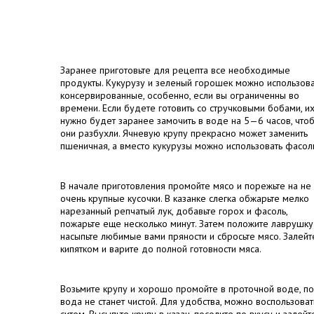
Заранее приготовьте для рецепта все необходимые
продукты. Кукурузу и зеленый горошек можно использова
консервированные, особенно, если вы ограниченны во
времени. Если будете готовить со стручковыми бобами, и
нужно будет заранее замочить в воде на 5—6 часов, что
они разбухли. Ячневую крупу прекрасно может заменить
пшеничная, а вместо кукурузы можно использовать фасол
В начале приготовления промойте мясо и порежьте на не
очень крупные кусочки. В казанке слегка обжарьте мелко
нарезанный репчатый лук, добавьте горох и фасоль,
пожарьте еще несколько минут. Затем положите лаврушку
насыпьте любимые вами пряности и сбросьте мясо. Залейт
кипятком и варите до полной готовности мяса.
Возьмите крупу и хорошо промойте в проточной воде, по
вода не станет чистой. Для удобства, можно воспользоват