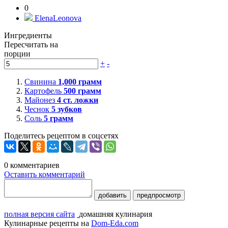
0
ElenaLeonova
Ингредиенты
Пересчитать на
порции
+
-
Свинина
1,000
грамм
Картофель
500
грамм
Майонез
4
ст. ложки
Чеснок
5
зубков
Соль
5
грамм
Поделитесь рецептом в соцсетях
0
комментариев
Оставить комментарий
добавить
предпросмотр
полная версия сайта
домашняя кулинария
Кулинарные рецепты на
Dom-Eda.com