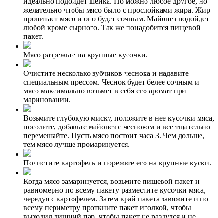
идеально подойдет шейка. Но можно любое другое, но
желательно чтобы мясо было с прослойками жира. Жир
пропитает мясо и оно будет сочным. Майонез подойдет
любой кроме сырного. Так же понадобится пищевой
пакет.
Мясо разрежьте на крупные кусочки.
Очистите несколько зубчиков чеснока и надавите
специальным прессом. Чеснок будет белее сочным и
мясо максимально возьмет в себя его аромат при
мариновании.
Возьмите глубокую миску, положите в нее кусочки мяса,
посолите, добавьте майонез с чесноком и все тщательно
перемешайте. Пусть мясо постоит часа 3. Чем дольше,
тем мясо лучше промаринуется.
Почистите картофель и порежьте его на крупные куски.
Когда мясо замаринуется, возьмите пищевой пакет и
равномерно по всему пакету разместите кусочки мяса,
чередуя с картофелем. Затем край пакета завяжите и по
всему периметру проткните пакет иголкой, чтобы
выходил лишний пар, чтобы пакет не раздулся и не