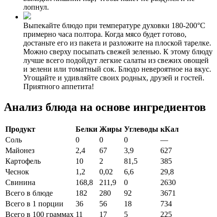
лопнул.
Выпекайте блюдо при температуре духовки 180-200°С
примерно часа полтора. Когда мясо будет готово,
достаньте его из пакета и разложите на плоской тарелке.
Можно сверху посыпать свежей зеленью. К этому блюду
лучше всего подойдут легкие салаты из свежих овощей
и зелени или томатный сок. Блюдо невероятное на вкус.
Угощайте и удивляйте своих родных, друзей и гостей.
Приятного аппетита!
Анализ блюда на основе ингредиентов
Продукт
Белки
Жиры
Углеводы
кКал
Соль
0
0
0
—
Майонез
2,4
67
3,9
627
Картофель
10
2
81,5
385
Чеснок
1,2
0,02
6,6
29,8
Свинина
168,8
211,9
0
2630
Всего в блюде
182
280
92
3671
Всего в 1 порции
36
56
18
734
Всего в 100 граммах
11
17
5
225