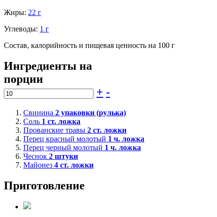
Жиры:
22 г
Углеводы:
1 г
Состав, калорийность и пищевая ценность на 100 г
Ингредиенты на
порции
+
-
Свинина
2
упаковки (рулька)
Соль
1
ст. ложка
Прованские травы
2
ст. ложки
Перец красный молотый
1
ч. ложка
Перец черный молотый
1
ч. ложка
Чеснок
2
штуки
Майонез
4
ст. ложки
Приготовление