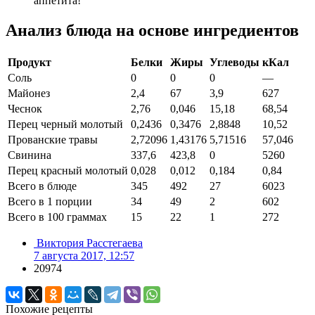
аппетита!
Анализ блюда на основе ингредиентов
Продукт
Белки
Жиры
Углеводы
кКал
Соль
0
0
0
—
Майонез
2,4
67
3,9
627
Чеснок
2,76
0,046
15,18
68,54
Перец черный молотый
0,2436
0,3476
2,8848
10,52
Прованские травы
2,72096
1,43176
5,71516
57,046
Свинина
337,6
423,8
0
5260
Перец красный молотый
0,028
0,012
0,184
0,84
Всего в блюде
345
492
27
6023
Всего в 1 порции
34
49
2
602
Всего в 100 граммах
15
22
1
272
Виктория Расстегаева
7 августа 2017, 12:57
20974
Похожие рецепты