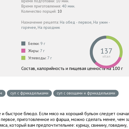
Время подготовки: 10 мин.
Время приготовления:
40 мин.
Количество порций:
10
Назначение рецепта:
На обед - первое
,
На ужин -
горячее
,
На праздник
Белки:
9 г
137
Жиры:
7 г
кКал
Углеводы:
7 г
Состав, калорийность и пищевая ценность на 100 г
м
суп с фрикадельками
суп с овощами и фрикадельками
е и быстрое блюдо. Если мясо на хороший бульон следует снача
о первое, приготовленное из фарша, можно сделать менее, чем з
яса, который вам предпочтительнее: курицу, свинину, говядину,