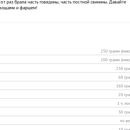
тот раз брала часть говядины, часть постной свинины. Давайте
овощами и фаршем!
250 грамм (мяко
200 грамм (мяко
250 гр
60 гр
160 гр
20 гр
1 ч. ло
50 гр
по вк
10 гр