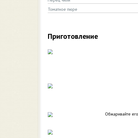
Перец чили
Томатное пюре
Приготовление
Обжаривайте ег