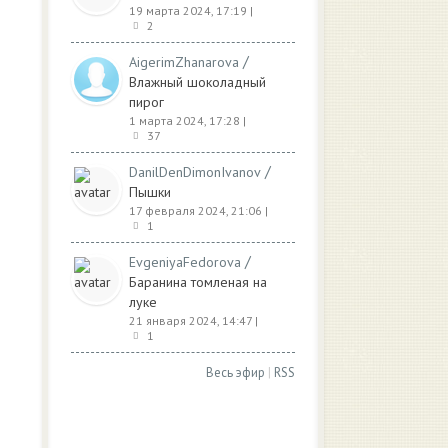
19 марта 2024, 17:19
|
2
/
AigerimZhanarova
Влажный шоколадный
пирог
1 марта 2024, 17:28
|
37
/
DanilDenDimonIvanov
Пышки
17 февраля 2024, 21:06
|
1
/
EvgeniyaFedorova
Баранина томленая на
луке
21 января 2024, 14:47
|
1
Весь эфир
|
RSS