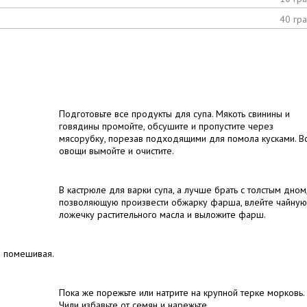
40 гр
Подготовьте все продукты для супа. Мякоть свинины и
говядины промойте, обсушите и пропустите через
мясорубку, порезав подходящими для помола кусками. В
овощи вымойте и очистите.
В кастрюле для варки супа, а лучше брать с толстым дном
позволяющую произвести обжарку фарша, влейте чайную
ложечку растительного масла и выложите фарш.
о помешивая.
Пока же порежьте или натрите на крупной терке морковь.
Чили избавьте от семян и нарежьте.