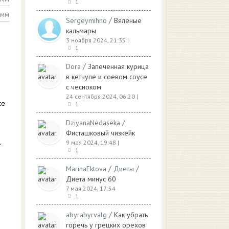
1
амм
/
Sergeymihno
Вяленые
кальмары
3 ноября 2024, 21:35
|
1
/
Dora
Запеченная курица
в кетчупе и соевом соусе
с чесноком
24 сентября 2024, 06:20
|
се
1
/
DziyanaNedaseka
Фисташковый чизкейк
,
9 мая 2024, 19:48
|
1
/
/
MarinaEktova
Диеты
Диета минус 60
7 мая 2024, 17:54
1
/
abyrabyrvalg
Как убрать
горечь у грецких орехов