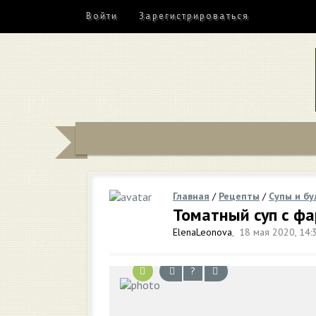
Войти
Зарегистрироваться
Главная
/
Рецепты
/
Супы и б
Томатный суп с ф
ElenaLeonova
,
18 мая 2020, 14:
?