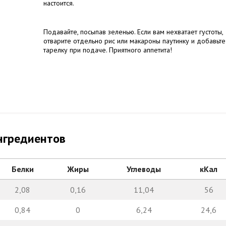
настоится.
Подавайте, посыпав зеленью. Если вам нехватает густоты,
отварите отдельно рис или макароны паутинку и добавьте
тарелку при подаче. Приятного аппетита!
нгредиентов
Белки
Жиры
Углеводы
кКал
2,08
0,16
11,04
56
0,84
0
6,24
24,6