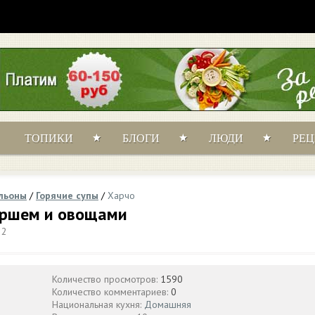
ТОПИКИ
БЛОГИ
ЛЮДИ
РЕ
ульоны
/
Горячие супы
/
Харчо
аршем и овощами
32
Количество просмотров:
1590
Количество комментариев:
0
Национальная кухня:
Домашняя