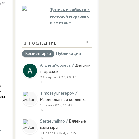
уки
Тушеные кабачки с
молодой морковью
в сметане
ПОСЛЕДНИЕ
е
Комментарии
Публикации
/
AnzhelaVopseva
Детский
творожок
23 марта 2026, 09:16
|
1
а
и
/
TimofeyCherepov
дем
Маринованная корюшка
10 мая 2025, 11:42
|
1
/
Sergeymihno
Вяленые
кальмары
о
.
3 ноября 2024, 21:35
|
1