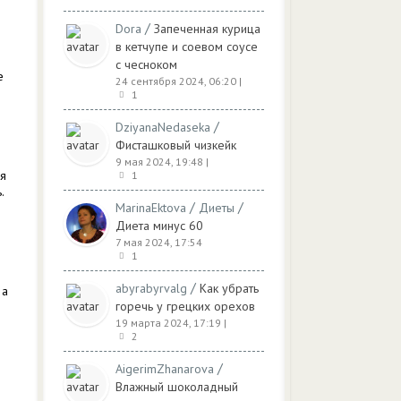
/
Dora
Запеченная курица
в кетчупе и соевом соусе
с чесноком
е
24 сентября 2024, 06:20
|
1
/
DziyanaNedaseka
Фисташковый чизкейк
9 мая 2024, 19:48
|
ля
1
.
/
/
MarinaEktova
Диеты
Диета минус 60
7 мая 2024, 17:54
1
/
abyrabyrvalg
Как убрать
 а
горечь у грецких орехов
19 марта 2024, 17:19
|
2
/
AigerimZhanarova
Влажный шоколадный