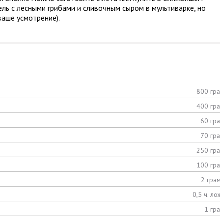
ель с лесными грибами и сливочным сыром в мультиварке, но
ваше усмотрение).
800 гр
400 гр
60 гр
70 гр
250 гр
100 гр
2 гра
0,5 ч. ло
1 гр