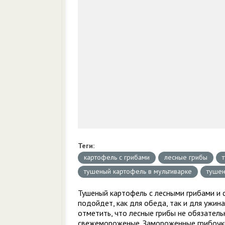
Теги:
картофель с грибами
лесные грибы
тушеный картофель в мультиварке
тушен
Тушеный картофель с лесными грибами и 
подойдет, как для обеда, так и для ужина
отметить, что лесные грибы не обязатель
свежемороженые. Замороженные грибочки