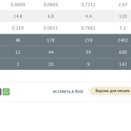
0,0609
0,0869
0,7212
2,63
14,8
6,8
4,4
120
0,219
0,0652
0,7662
5,1
48
178
159
2402
12
44
39
600
2
10
9
142
Версия для печати
вставить в блог