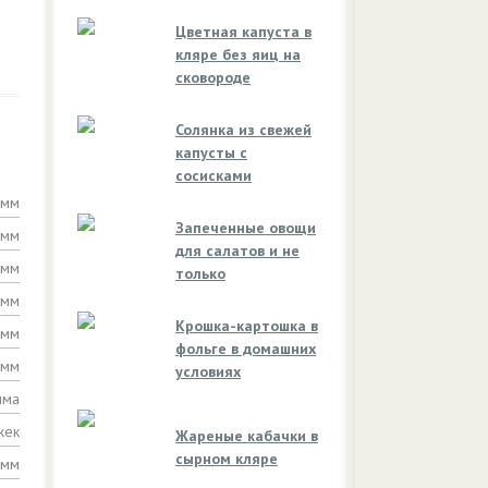
Цветная капуста в
кляре без яиц на
сковороде
Солянка из свежей
капусты с
сосисками
амм
Запеченные овощи
амм
для салатов и не
амм
только
амм
Крошка-картошка в
амм
фольге в домашних
амм
условиях
мма
жек
Жареные кабачки в
сырном кляре
амм