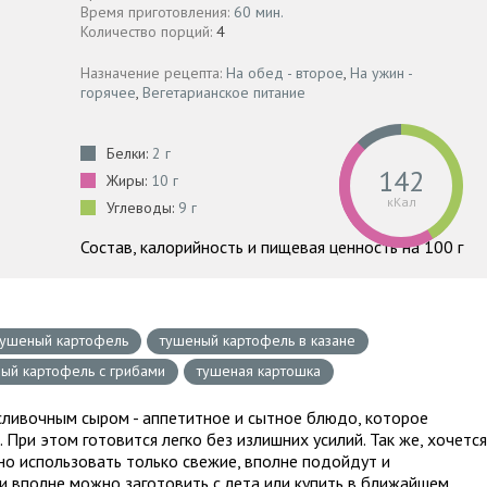
Время приготовления:
60 мин.
Количество порций:
4
Назначение рецепта:
На обед - второе
,
На ужин -
горячее
,
Вегетарианское питание
Белки:
2 г
142
Жиры:
10 г
кКал
Углеводы:
9 г
Состав, калорийность и пищевая ценность на 100 г
тушеный картофель
тушеный картофель в казане
ый картофель с грибами
тушеная картошка
сливочным сыром - аппетитное и сытное блюдо, которое
. При этом готовится легко без излишних усилий. Так же, хочется
но использовать только свежие, вполне подойдут и
 вполне можно заготовить с лета или купить в ближайшем