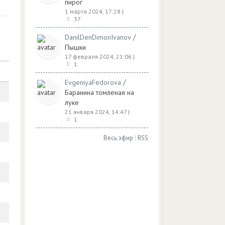
пирог
1 марта 2024, 17:28
|
37
/
DanilDenDimonIvanov
Пышки
17 февраля 2024, 21:06
|
1
/
EvgeniyaFedorova
Баранина томленая на
луке
21 января 2024, 14:47
|
1
Весь эфир
|
RSS