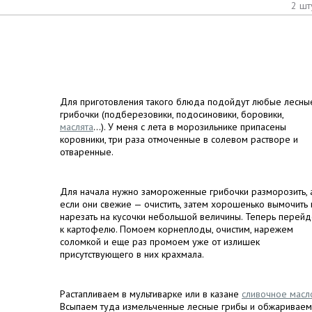
2 шт
Для приготовления такого блюда подойдут любые лесны
грибочки (подберезовики, подосиновики, боровики,
маслята
...). У меня с лета в морозильнике припасены
коровники, три раза отмоченные в солевом растворе и
отваренные.
Для начала нужно замороженные грибочки разморозить, 
если они свежие — очистить, затем хорошенько вымочить 
нарезать на кусочки небольшой величины. Теперь перей
к картофелю. Помоем корнеплоды, очистим, нарежем
соломкой и еще раз промоем уже от излишек
присутствующего в них крахмала.
Растапливаем в мультиварке или в казане
сливочное масл
Всыпаем туда измельченные лесные грибы и обжариваем