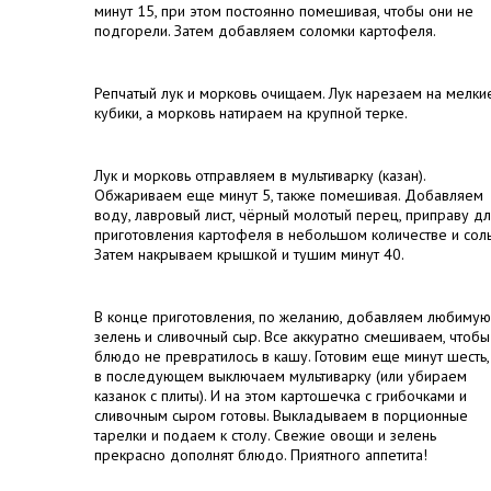
минут 15, при этом постоянно помешивая, чтобы они не
подгорели. Затем добавляем соломки картофеля.
Репчатый лук и морковь очищаем. Лук нарезаем на мелки
кубики, а морковь натираем на крупной терке.
Лук и морковь отправляем в мультиварку (казан).
Обжариваем еще минут 5, также помешивая. Добавляем
воду, лавровый лист, чёрный молотый перец, приправу д
приготовления картофеля в небольшом количестве и соль
Затем накрываем крышкой и тушим минут 40.
В конце приготовления, по желанию, добавляем любимую
зелень и сливочный сыр. Все аккуратно смешиваем, чтобы
блюдо не превратилось в кашу. Готовим еще минут шесть,
в последующем выключаем мультиварку (или убираем
казанок с плиты). И на этом картошечка с грибочками и
сливочным сыром готовы. Выкладываем в порционные
тарелки и подаем к столу. Свежие овощи и зелень
прекрасно дополнят блюдо. Приятного аппетита!