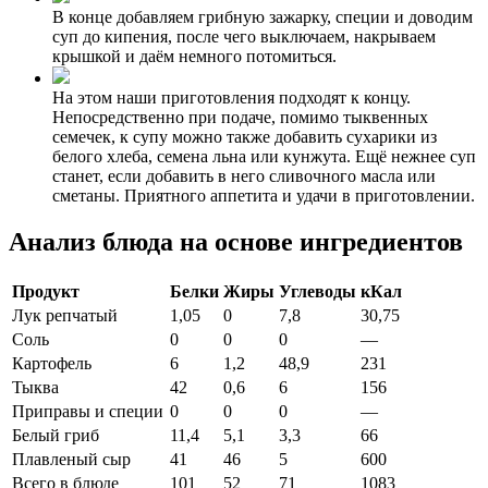
В конце добавляем грибную зажарку, специи и доводим
суп до кипения, после чего выключаем, накрываем
крышкой и даём немного потомиться.
На этом наши приготовления подходят к концу.
Непосредственно при подаче, помимо тыквенных
семечек, к супу можно также добавить сухарики из
белого хлеба, семена льна или кунжута. Ещё нежнее суп
станет, если добавить в него сливочного масла или
сметаны. Приятного аппетита и удачи в приготовлении.
Анализ блюда на основе ингредиентов
Продукт
Белки
Жиры
Углеводы
кКал
Лук репчатый
1,05
0
7,8
30,75
Соль
0
0
0
—
Картофель
6
1,2
48,9
231
Тыква
42
0,6
6
156
Приправы и специи
0
0
0
—
Белый гриб
11,4
5,1
3,3
66
Плавленый сыр
41
46
5
600
Всего в блюде
101
52
71
1083