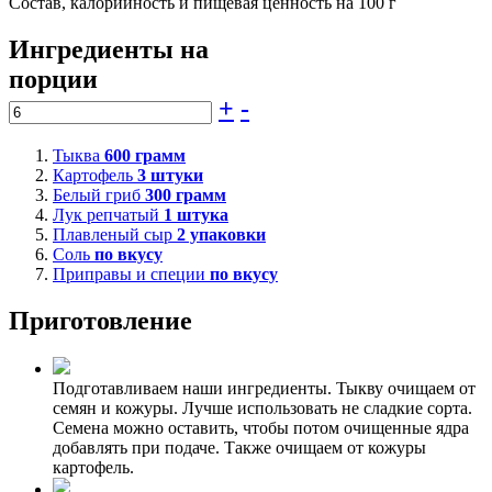
Состав, калорийность и пищевая ценность на 100 г
Ингредиенты на
порции
+
-
Тыква
600
грамм
Картофель
3
штуки
Белый гриб
300
грамм
Лук репчатый
1
штука
Плавленый сыр
2
упаковки
Соль
по вкусу
Приправы и специи
по вкусу
Приготовление
Подготавливаем наши ингредиенты. Тыкву очищаем от
семян и кожуры. Лучше использовать не сладкие сорта.
Семена можно оставить, чтобы потом очищенные ядра
добавлять при подаче. Также очищаем от кожуры
картофель.