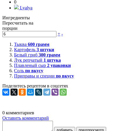
0
Lyalya
Ингредиенты
Пересчитать на
порции
+
-
Тыква
600
грамм
Картофель
3
штуки
Белый гриб
300
грамм
Лук репчатый
1
штука
Плавленый сыр
2
упаковки
Соль
по вкусу
Приправы и специи
по вкусу
Поделитесь рецептом в соцсетях
0
комментариев
Оставить комментарий
добавить
предпросмотр