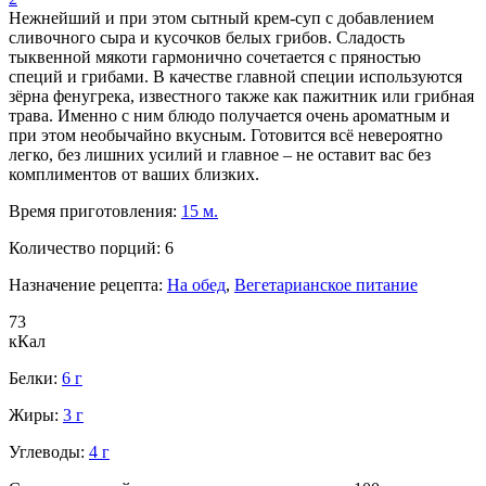
Нежнейший и при этом сытный крем-суп с добавлением
сливочного сыра и кусочков белых грибов. Сладость
тыквенной мякоти гармонично сочетается с пряностью
специй и грибами. В качестве главной специи используются
зёрна фенугрека, известного также как пажитник или грибная
трава. Именно с ним блюдо получается очень ароматным и
при этом необычайно вкусным. Готовится всё невероятно
легко, без лишних усилий и главное – не оставит вас без
комплиментов от ваших близких.
Время приготовления:
15 м.
Количество порций:
6
Назначение рецепта:
На обед
,
Вегетарианское питание
73
кКал
Белки:
6 г
Жиры:
3 г
Углеводы:
4 г