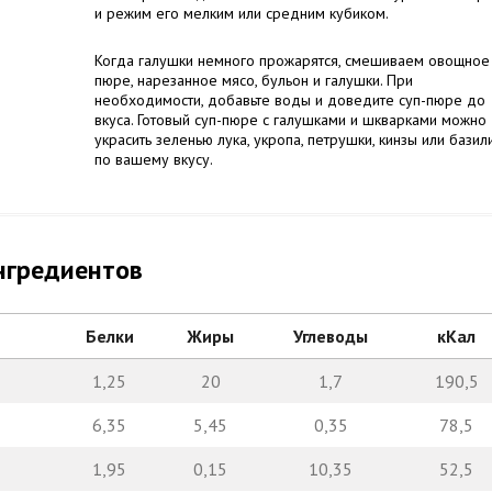
и режим его мелким или средним кубиком.
Когда галушки немного прожарятся, смешиваем овощное
пюре, нарезанное мясо, бульон и галушки. При
необходимости, добавьте воды и доведите суп-пюре до
вкуса. Готовый суп-пюре с галушками и шкварками можно
украсить зеленью лука, укропа, петрушки, кинзы или базил
по вашему вкусу.
нгредиентов
Белки
Жиры
Углеводы
кКал
1,25
20
1,7
190,5
6,35
5,45
0,35
78,5
1,95
0,15
10,35
52,5