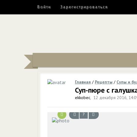
Войти
Зарегистрироваться
Главная
/
Рецепты
/
Супы и б
Суп-пюре с галушк
ekkobec
,
12 декабря 2016, 14:0
?