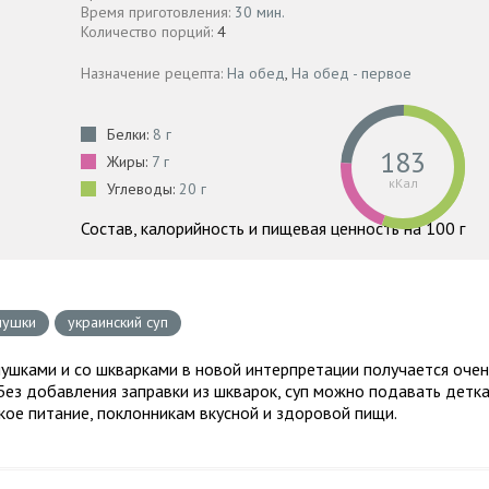
Время приготовления:
30 мин.
Количество порций:
4
Назначение рецепта:
На обед
,
На обед - первое
Белки:
8 г
183
Жиры:
7 г
кКал
Углеводы:
20 г
Состав, калорийность и пищевая ценность на 100 г
лушки
украинский суп
лушками и со шкварками в новой интерпретации получается очен
Без добавления заправки из шкварок, суп можно подавать детк
ское питание, поклонникам вкусной и здоровой пищи.