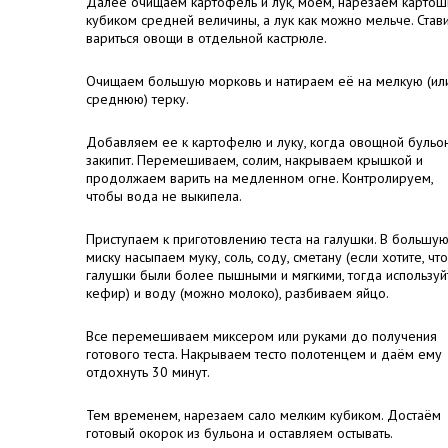
Далее очищаем картофель и лук, моем, нарезаем картош
кубиком средней величины, а лук как можно мельче. Став
вариться овощи в отдельной кастрюле.
Очищаем большую морковь и натираем её на мелкую (ил
среднюю) терку.
Добавляем ее к картофелю и луку, когда овощной бульо
закипит. Перемешиваем, солим, накрываем крышкой и
продолжаем варить на медленном огне. Контролируем,
чтобы вода не выкипела.
Приступаем к приготовлению теста на галушки. В большу
миску насыпаем муку, соль, соду, сметану (если хотите, чт
галушки были более пышными и мягкими, тогда используй
кефир) и воду (можно молоко), разбиваем яйцо.
Все перемешиваем миксером или руками до получения
готового теста. Накрываем тесто полотенцем и даём ему
отдохнуть 30 минут.
Тем временем, нарезаем сало мелким кубиком. Достаём
готовый окорок из бульона и оставляем остывать.