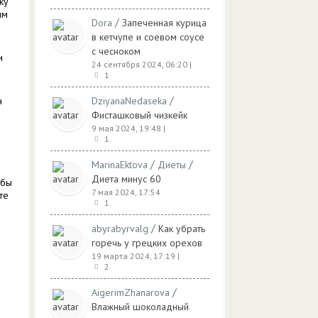
ку
им
/
Dora
Запеченная курица
в кетчупе и соевом соусе
с чесноком
и
24 сентября 2024, 06:20
|
1
/
н
DziyanaNedaseka
Фисташковый чизкейк
9 мая 2024, 19:48
|
1
/
/
MarinaEktova
Диеты
ю
Диета минус 60
обы
7 мая 2024, 17:54
те
1
/
abyrabyrvalg
Как убрать
горечь у грецких орехов
19 марта 2024, 17:19
|
2
/
AigerimZhanarova
Влажный шоколадный