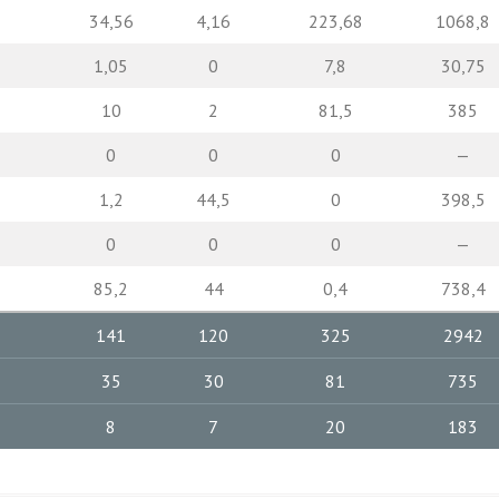
34,56
4,16
223,68
1068,8
1,05
0
7,8
30,75
10
2
81,5
385
0
0
0
—
1,2
44,5
0
398,5
0
0
0
—
85,2
44
0,4
738,4
141
120
325
2942
35
30
81
735
8
7
20
183