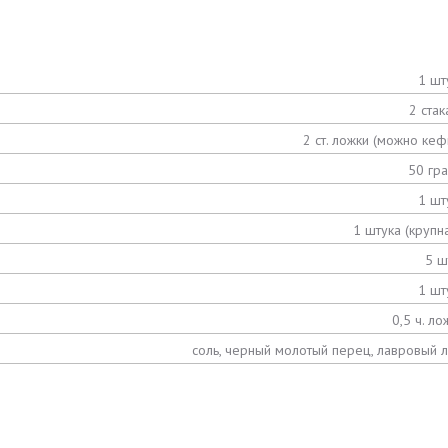
1 шт
2 стак
2 ст. ложки (можно кеф
50 гр
1 шт
1 штука (крупна
5 ш
1 шт
0,5 ч. ло
соль, черный молотый перец, лавровый л