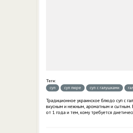
Теги:
суп
суп пюре
суп с галушками
га
Традиционное украинское блюдо суп с га
вкусным и нежным, ароматным и сытным. 
от 1 года и тем, кому требуется диетиче