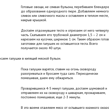
Готовые овощи, не сливая бульона, перебиваем блендер
до образования однородного пюре. Добавляем немного
сливок или сливочного масла и оставляем в теплом месте,
накрыв крышкой.
Достаём отдохнувшее тесто и отрезаем от него четверт
часть. Скатываем его трубочкой диаметром 1,5 – 2 см и
нарезаем на кусочки, шириною 1 см. Таким образом гото
заготовки для галушек из оставшегося теста. Всего
получается около 40 штук.
саем галушки в кипящий мясной бульон.
Пока галушки варятся, ставим на огонь сковороду
разогреваться и бросаем туда сало. Периодически
помешивая, даем ему обжариться.
Проварившиеся 4-5 минут галушки, достаем шумовкой и
отправляем их на сковороду к шкваркам, прожариваем,
постоянно помешивая, еще 2-3 минуты.
В это время отделяем мясо от остывшего куриного окор