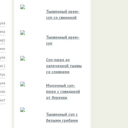
Тыквенный крем-
суп со свининой
ука
ана
Тыквенный крем-
ир)
суп
амм
ука
Суп-пюре из
я )
запеченной тыквы
со сливками
тук
ука
Молочный суп-
жек
пюре с говядиной
от буренки
ист
Тыквенный суп с
белыми грибами