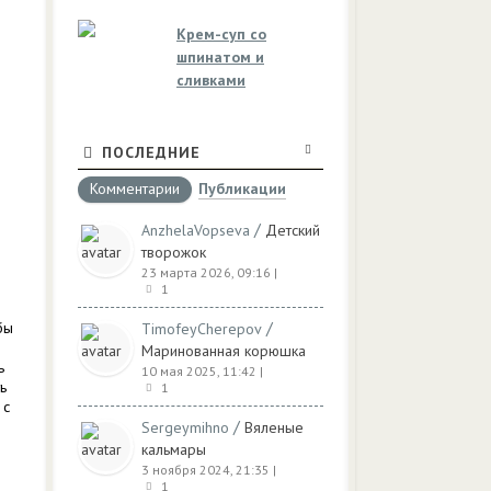
Крем-суп со
шпинатом и
сливками
ПОСЛЕДНИЕ
Комментарии
Публикации
/
AnzhelaVopseva
Детский
творожок
23 марта 2026, 09:16
|
1
/
бы
TimofeyCherepov
Маринованная корюшка
ь
10 мая 2025, 11:42
|
ь
1
 с
/
Sergeymihno
Вяленые
кальмары
3 ноября 2024, 21:35
|
1