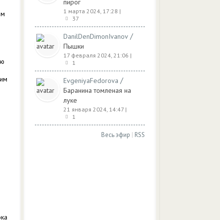
пирог
1 марта 2024, 17:28
|
ом
37
/
DanilDenDimonIvanov
Пышки
17 февраля 2024, 21:06
|
ую
1
вим
/
EvgeniyaFedorova
Баранина томленая на
луке
21 января 2024, 14:47
|
1
Весь эфир
|
RSS
ока