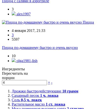
Пицца с салями в аэрогриле
3
alex1997
Пицца
4 января 2017, 21:33
3
5597
Пицца по-домашнему быстро и очень вкусно
10
olga1981-lish
Ингредиенты
Пересчитать на
порции
+
-
Дрожжи быстродействующие
10
грамм
Сахарный песок
1
ч. ложка
Соль
0,5
ч. ложек
Растительное масло
1
ст. ложка
Мука пшеничная высшего сорта
2
стакана