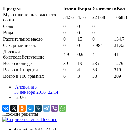
Продукт
Белки
Жиры
Углеводы
кКал
Мука пшеничная высшего
34,56
4,16
223,68
1068,8
сорта
Соль
0
0
0
—
Вода
0
0
0
—
Растительное масло
0
15
0
134,7
Сахарный песок
0
0
7,984
31,92
Дрожжи
4,9
0,6
4
41
быстродействующие
Всего в блюде
39
19
235
1276
Всего в 1 порции
9
4
58
319
Всего в 100 граммах
6
3
38
209
Александр
18 декабря 2016, 22:14
12976
Похожие рецепты
Печенье
4 октября 2016, 22:53