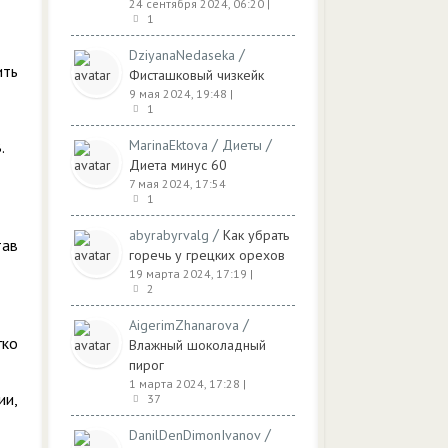
24 сентября 2024, 06:20
|
1
/
DziyanaNedaseka
ить
Фисташковый чизкейк
9 мая 2024, 19:48
|
1
/
/
MarinaEktova
Диеты
.
Диета минус 60
7 мая 2024, 17:54
1
/
abyrabyrvalg
Как убрать
тав
горечь у грецких орехов
19 марта 2024, 17:19
|
2
/
AigerimZhanarova
гко
Влажный шоколадный
пирог
1 марта 2024, 17:28
|
ии,
37
/
DanilDenDimonIvanov