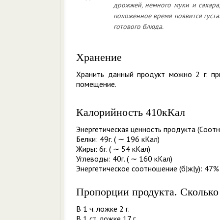
дрожжей, немного муки и сахара,
положенное время появится густа
готового блюда.
Хранение
Хранить данный продукт можно 2 г. пр
помещение.
Калорийность 410кКал
Энергетическая ценность продукта (Соотн
Белки: 49г. ( ∼ 196 кКал)
Жиры: 6г. ( ∼ 54 кКал)
Углеводы: 40г. ( ∼ 160 кКал)
Энергетическое соотношение (б|ж|у): 47%
Пропорции продукта. Сколько
В 1 ч. ложке 2 г.
В 1 ст. ложке 17 г.