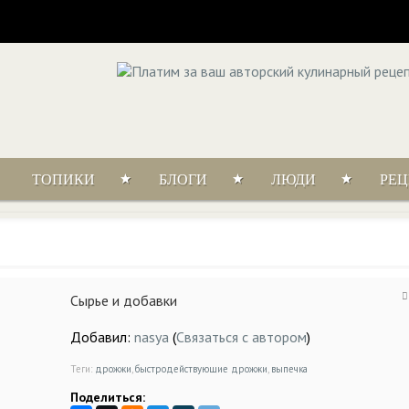
ТОПИКИ
БЛОГИ
ЛЮДИ
РЕ
Сырье и добавки
Добавил:
nasya
(
Связаться с автором
)
Теги:
дрожжи
,
быстродействующие дрожжи
,
выпечка
Поделиться: