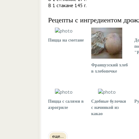
В 1 стакане 145 г.
Рецепты с ингредиентом дро
Пицца на сметане
Д
п
"Р
Французский хлеб
в хлебопечке
Пицца с салями в
Сдобные булочки
Ру
аэрогриле
с начинкой из
какао
еще...