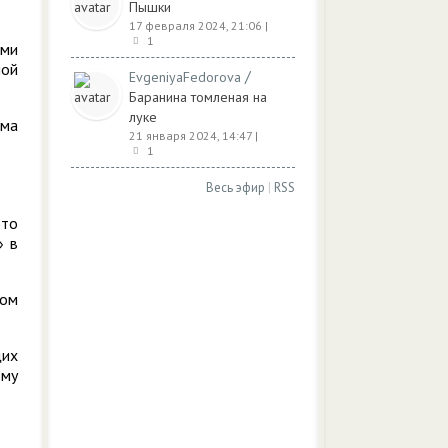
Пышки
17 февраля 2024, 21:06
|
1
ями
ной
/
EvgeniyaFedorova
Баранина томленая на
луке
ьма
21 января 2024, 14:47
|
1
Весь эфир
|
RSS
это
» в
лом
щих
ему