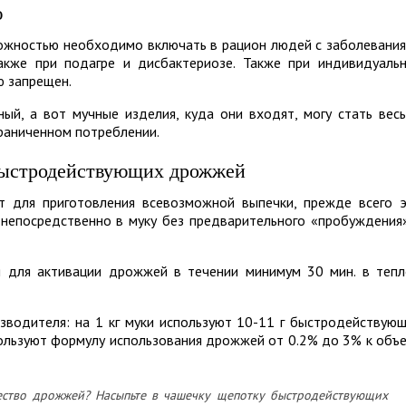
ю
ожностью необходимо включать в рацион людей с заболевани
акже при подагре и дисбактериозе. Также при индивидуаль
ю запрещен.
й, а вот мучные изделия, куда они входят, могу стать вес
граниченном потреблении.
быстродействующих дрожжей
 для приготовления всевозможной выпечки, прежде всего 
непосредственно в муку без предварительного «пробуждения
я для активации дрожжей в течении минимум 30 мин. в теп
изводителя: на 1 кг муки используют 10-11 г быстродействую
льзуют формулу использования дрожжей от 0.2% до 3% к объ
чество дрожжей? Насыпьте в чашечку щепотку быстродействующих