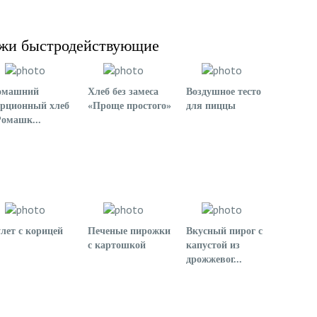
жжи быстродействующие
омашний
Хлеб без замеса
Воздушное тесто
орционный хлеб
«Проще простого»
для пиццы
омашк...
лет с корицей
Печеные пирожки
Вкусный пирог с
с картошкой
капустой из
дрожжевог...