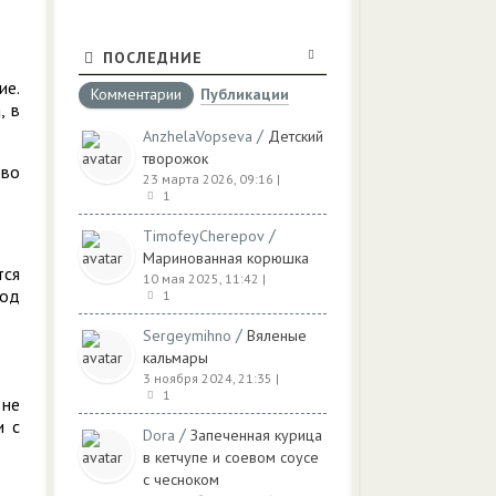
ПОСЛЕДНИЕ
ие.
Комментарии
Публикации
, в
/
AnzhelaVopseva
Детский
творожок
тво
23 марта 2026, 09:16
|
1
/
TimofeyCherepov
Маринованная корюшка
тся
10 мая 2025, 11:42
|
под
1
/
Sergeymihno
Вяленые
кальмары
3 ноября 2024, 21:35
|
1
 не
и с
/
Dora
Запеченная курица
в кетчупе и соевом соусе
с чесноком