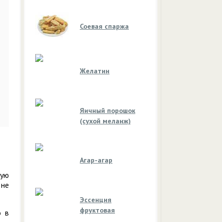
Соевая спаржа
Желатин
Яичный порошок
(сухой меланж)
Агар-агар
бую
 не
Эссенция
фруктовая
о в