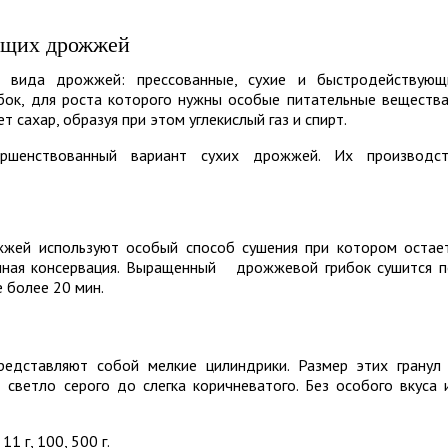
ющих дрожжей
 вида дрожжей: прессованные, сухие и быстродействующ
ок, для роста которого нужны особые питательные вещества
т сахар, образуя при этом углекислый газ и спирт.
ршенствованный вариант сухих дрожжей. Их производс
жжей используют особый способ сушения при котором остае
умная консервация. Выращенный дрожжевой грибок сушится 
 более 20 мин.
дставляют собой мелкие цилиндрики. Размер этих гранул
светло серого до слегка коричневатого. Без особого вкуса 
1 г, 100, 500 г.