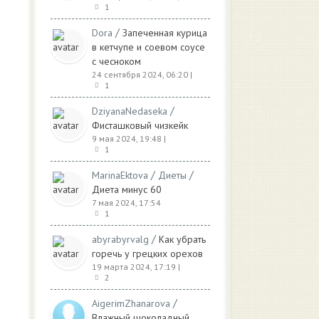
1
/
Dora
Запеченная курица
в кетчупе и соевом соусе
с чесноком
24 сентября 2024, 06:20
|
1
/
DziyanaNedaseka
Фисташковый чизкейк
9 мая 2024, 19:48
|
и
1
/
/
MarinaEktova
Диеты
Диета минус 60
7 мая 2024, 17:54
1
/
abyrabyrvalg
Как убрать
горечь у грецких орехов
19 марта 2024, 17:19
|
2
/
AigerimZhanarova
Влажный шоколадный