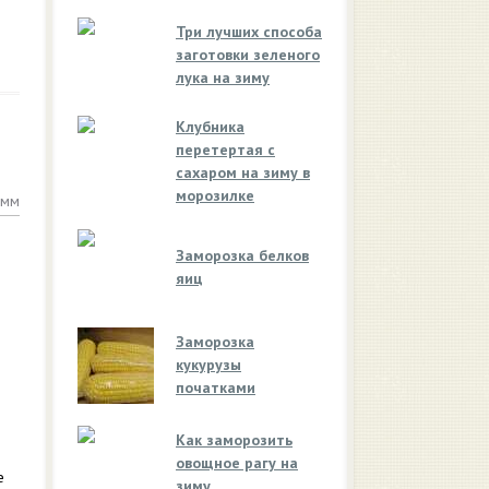
Три лучших способа
заготовки зеленого
лука на зиму
Клубника
перетертая с
сахаром на зиму в
морозилке
амм
Заморозка белков
яиц
Заморозка
кукурузы
початками
Как заморозить
овощное рагу на
е
зиму