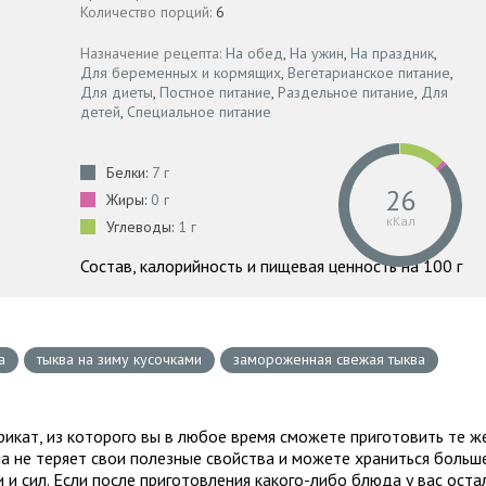
Количество порций:
6
Назначение рецепта:
На обед
,
На ужин
,
На праздник
,
Для беременных и кормящих
,
Вегетарианское питание
,
Для диеты
,
Постное питание
,
Раздельное питание
,
Для
детей
,
Специальное питание
Белки:
7 г
26
Жиры:
0 г
кКал
Углеводы:
1 г
Состав, калорийность и пищевая ценность на 100 г
а
тыква на зиму кусочками
замороженная свежая тыква
икат, из которого вы в любое время сможете приготовить те ж
на не теряет свои полезные свойства и можете храниться больш
 и сил. Если после приготовления какого-либо блюда у вас оста