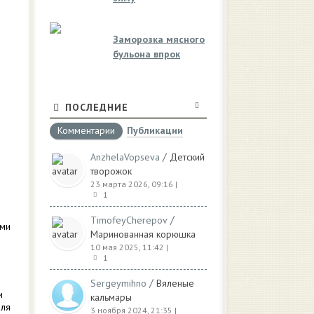
Заморозка мясного
бульона впрок
ПОСЛЕДНИЕ
Комментарии
Публикации
/
AnzhelaVopseva
Детский
творожок
23 марта 2026, 09:16
|
1
/
TimofeyCherepov
ими
Маринованная корюшка
10 мая 2025, 11:42
|
1
/
Sergeymihno
Вяленые
и
кальмары
для
3 ноября 2024, 21:35
|