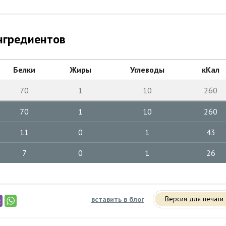
нгредиентов
Белки
Жиры
Углеводы
кКал
70
1
10
260
70
1
10
260
11
0
1
43
7
0
1
26
Версия для печати
вставить в блог