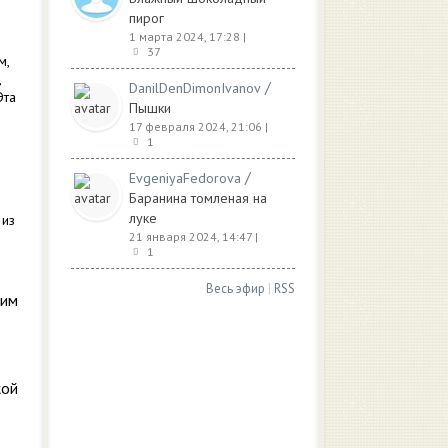
пирог
1 марта 2024, 17:28
|
37
м,
,
/
DanilDenDimonIvanov
Эта
Пышки
17 февраля 2024, 21:06
|
1
/
EvgeniyaFedorova
Баранина томленая на
луке
 из
21 января 2024, 14:47
|
1
Весь эфир
|
RSS
тим
кой