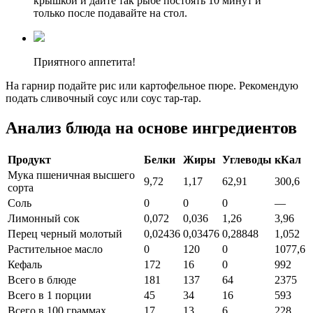
крышкой и дайте так рыбе постоять 10 минут и
только после подавайте на стол.
Приятного аппетита!
На гарнир подайте рис или картофельное пюре. Рекомендую
подать сливочный соус или соус тар-тар.
Анализ блюда на основе ингредиентов
Продукт
Белки
Жиры
Углеводы
кКал
Мука пшеничная высшего
9,72
1,17
62,91
300,6
сорта
Соль
0
0
0
—
Лимонный сок
0,072
0,036
1,26
3,96
Перец черный молотый
0,02436
0,03476
0,28848
1,052
Растительное масло
0
120
0
1077,6
Кефаль
172
16
0
992
Всего в блюде
181
137
64
2375
Всего в 1 порции
45
34
16
593
Всего в 100 граммах
17
13
6
228