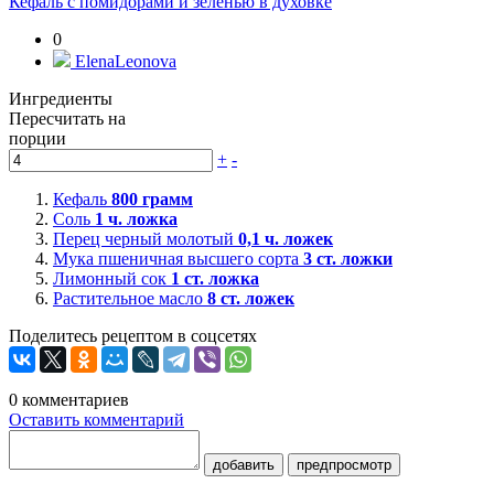
Кефаль с помидорами и зеленью в духовке
0
ElenaLeonova
Ингредиенты
Пересчитать на
порции
+
-
Кефаль
800
грамм
Соль
1
ч. ложка
Перец черный молотый
0,1
ч. ложек
Мука пшеничная высшего сорта
3
ст. ложки
Лимонный сок
1
ст. ложка
Растительное масло
8
ст. ложек
Поделитесь рецептом в соцсетях
0
комментариев
Оставить комментарий
добавить
предпросмотр