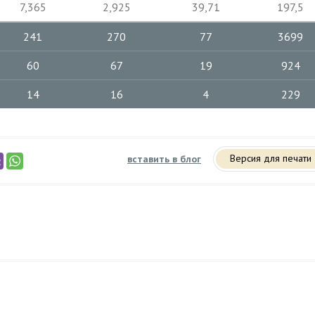
7,365
2,925
39,71
197,5
241
270
77
3699
60
67
19
924
14
16
4
229
Версия для печати
вставить в блог