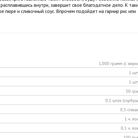
 расплавившись внутри, завершит свое благодатное дело. К так
е пюре и сливочный соус. Впрочем подойдет на гарнир рис или
1,000 грамм (с жирк
1 шт
1 шт
50 гр
0,1 штук (горбуш
0,5 стака
1 ч. ло
0,1 ч. ло
100 гр