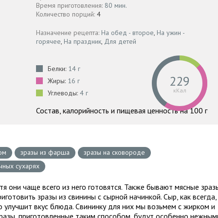
Время приготовления:
80 мин.
Количество порций:
4
Назначение рецепта:
На обед - второе
,
На ужин -
горячее
,
На праздник
,
Для детей
Белки:
14 г
229
Жиры:
16 г
кКал
Углеводы:
4 г
Состав, калорийность и пищевая ценность на 100 г
ом
зразы из фарша
зразы на сковороде
чных сухарях
тя они чаще всего из него готовятся. Также бывают мясные зраз
готовить зразы из свинины с сырной начинкой. Сыр, как всегда,
 улучшит вкус блюда. Свининку для них мы возьмем с жирком и
разы, приготовленные таким способом, будут особенно нежным