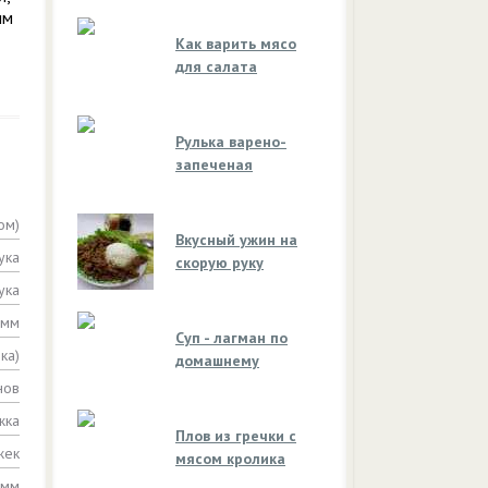
им
Как варить мясо
для салата
Рулька варено-
запеченая
ом)
Вкусный ужин на
ука
скорую руку
ука
амм
Суп - лагман по
ка)
домашнему
нов
жка
Плов из гречки с
жек
мясом кролика
амм