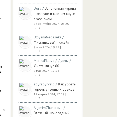
/
Dora
Запеченная курица
в кетчупе и соевом соусе
й
с чесноком
24 сентября 2024, 06:20
|
1
/
DziyanaNedaseka
Фисташковый чизкейк
9 мая 2024, 19:48
|
1
/
/
MarinaEktova
Диеты
Диета минус 60
з,
7 мая 2024, 17:54
е
1
/
abyrabyrvalg
Как убрать
горечь у грецких орехов
.
19 марта 2024, 17:19
|
2
/
AigerimZhanarova
 но
Влажный шоколадный
о