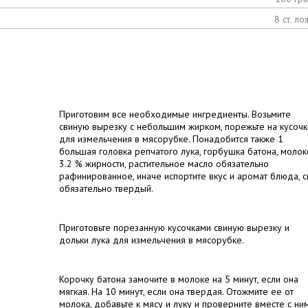
8 ст. ло
Приготовим все необходимые ингредиенты. Возьмите
свиную вырезку с небольшим жирком, порежьте на кусочк
для измельчения в мясорубке. Понадобится также 1
большая головка репчатого лука, горбушка батона, молок
3.2 % жирности, растительное масло обязательно
рафинированное, иначе испортите вкус и аромат блюда, 
обязательно твердый.
Приготовьте порезанную кусочками свиную вырезку и
дольки лука для измельчения в мясорубке.
Корочку батона замочите в молоке на 5 минут, если она
мягкая. На 10 минут, если она твердая. Отожмите ее от
молока, добавьте к мясу и луку и проверните вместе с ни