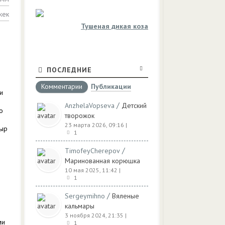
жек
Тушеная дикая коза
ПОСЛЕДНИЕ
Комментарии
Публикации
и
/
AnzhelaVopseva
Детский
о
творожок
23 марта 2026, 09:16
|
сыр
1
/
TimofeyCherepov
Маринованная корюшка
10 мая 2025, 11:42
|
1
/
Sergeymihno
Вяленые
кальмары
3 ноября 2024, 21:35
|
ми
1