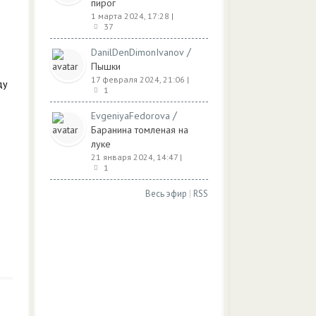
пирог
1 марта 2024, 17:28
|
37
/
DanilDenDimonIvanov
Пышки
17 февраля 2024, 21:06
|
ду
1
/
EvgeniyaFedorova
Баранина томленая на
луке
21 января 2024, 14:47
|
1
Весь эфир
|
RSS