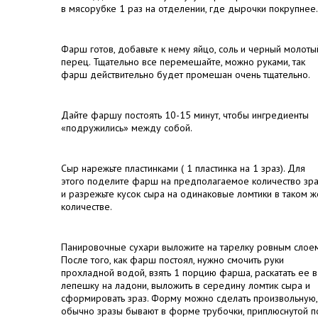
в мясорубке 1 раз на отделении, где дырочки покрупнее.
Фарш готов, добавьте к нему яйцо, соль и черный молоты
перец. Тщательно все перемешайте, можно руками, так
фарш действительно будет промешан очень тщательно.
Дайте фаршу постоять 10-15 минут, чтобы ингредиенты
«подружились» между собой.
Сыр нарежьте пластинками ( 1 пластинка на 1 зраз). Для
этого поделите фарш на предполагаемое количество зра
и разрежьте кусок сыра на одинаковые ломтики в таком ж
количестве.
Панировочные сухари выложите на тарелку ровным слоем
После того, как фарш постоял, нужно смочить руки
прохладной водой, взять 1 порцию фарша, раскатать ее в
лепешку на ладони, выложить в середину ломтик сыра и
сформировать зраз. Форму можно сделать произвольную,
обычно зразы бывают в форме трубочки, приплюснутой п