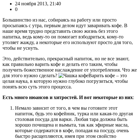
24 ноября 2013, 21:40
0
Большинство из нас, собираясь на работу или просто
просыпаясь с утра, первым делом идут заваривать кофе. В
наше время трудно представить свою жизнь без этого
напитка, ведь кому-то он помогает взбодриться, кому-то
утоляет жажду, а некоторые его используют просто для того,
чтобы не уснуть.
Это, действительно, прекрасный напиток, но не все знают,
как правильно варить кофе и делать его таким, чтобы
получить божественное наслаждение от употребления. Что же
для этого нужно сделать?
Варить кофе – это
целая наука, в которую нужно глубоко погрузиться, чтобы
понять всю суть этого процесса.
Есть много нюансов и хитростей. И вот некоторые из них
:
Немало зависит от того, в чем вы готовите этот
напиток, будь это кофейник, турка или какая-то другая
столовая посуда для варки. Любая тара должна быть
хорошо почищена и вымыта, так как эфирные масла,
которые содержатся в кофе, попадая на посуду, очень
быстро расщепляются, имея при этом свойство