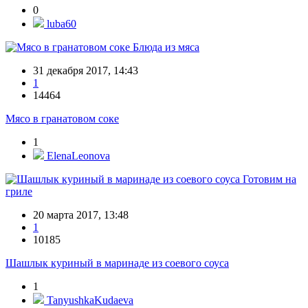
0
luba60
Блюда из мяса
31 декабря 2017, 14:43
1
14464
Мясо в гранатовом соке
1
ElenaLeonova
Готовим на
гриле
20 марта 2017, 13:48
1
10185
Шашлык куриный в маринаде из соевого соуса
1
TanyushkaKudaeva