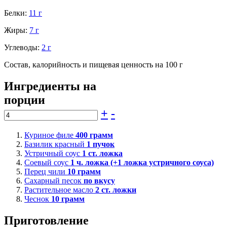
Белки:
11 г
Жиры:
7 г
Углеводы:
2 г
Состав, калорийность и пищевая ценность на 100 г
Ингредиенты на
порции
+
-
Куриное филе
400
грамм
Базилик красный
1
пучок
Устричный соус
1
ст. ложка
Соевый соус
1
ч. ложка (+1 ложка устричного соуса)
Перец чили
10
грамм
Сахарный песок
по вкусу
Растительное масло
2
ст. ложки
Чеснок
10
грамм
Приготовление