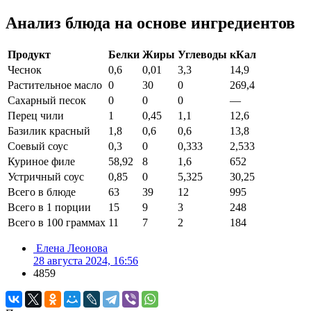
Анализ блюда на основе ингредиентов
Продукт
Белки
Жиры
Углеводы
кКал
Чеснок
0,6
0,01
3,3
14,9
Растительное масло
0
30
0
269,4
Сахарный песок
0
0
0
—
Перец чили
1
0,45
1,1
12,6
Базилик красный
1,8
0,6
0,6
13,8
Соевый соус
0,3
0
0,333
2,533
Куриное филе
58,92
8
1,6
652
Устричный соус
0,85
0
5,325
30,25
Всего в блюде
63
39
12
995
Всего в 1 порции
15
9
3
248
Всего в 100 граммах
11
7
2
184
Елена Леонова
28 августа 2024, 16:56
4859