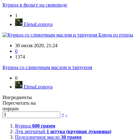
Курица в фольге на сковороде
1
ElenaLeonova
Блюда из птицы
30 июля 2020, 21:24
0
1374
Курица со сливочным маслом и тархуном
0
ElenaLeonova
Ингредиенты
Пересчитать на
порции
+
-
Курица
600
грамм
Лук репчатый
1
штука (крупная луковица)
Подсолнечное масло
30
грамм