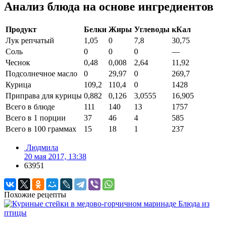
Анализ блюда на основе ингредиентов
Продукт
Белки
Жиры
Углеводы
кКал
Лук репчатый
1,05
0
7,8
30,75
Соль
0
0
0
—
Чеснок
0,48
0,008
2,64
11,92
Подсолнечное масло
0
29,97
0
269,7
Курица
109,2
110,4
0
1428
Приправа для курицы
0,882
0,126
3,0555
16,905
Всего в блюде
111
140
13
1757
Всего в 1 порции
37
46
4
585
Всего в 100 граммах
15
18
1
237
Людмила
20 мая 2017, 13:38
63951
Похожие рецепты
Блюда из
птицы