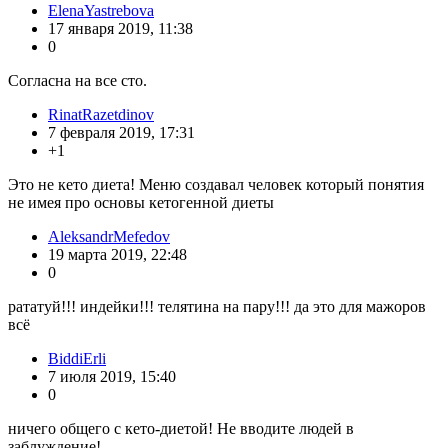
ElenaYastrebova
17 января 2019, 11:38
0
Согласна на все сто.
RinatRazetdinov
7 февраля 2019, 17:31
+1
Это не кето диета! Меню создавал человек который понятия
не имея про основы кетогенной диеты
AleksandrMefedov
19 марта 2019, 22:48
0
рататуй!!! индейки!!! телятина на пару!!! да это для мажоров
всё
BiddiErli
7 июля 2019, 15:40
0
ничего общего с кето-диетой! Не вводите людей в
заблуждение!