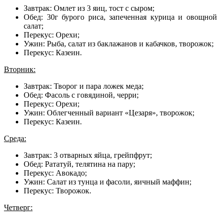
Завтрак: Омлет из 3 яиц, тост с сыром;
Обед: 30г бурого риса, запеченная курица и овощной
салат;
Перекус: Орехи;
Ужин: Рыба, салат из баклажанов и кабачков, творожок;
Перекус: Казеин.
Вторник:
Завтрак: Творог и пара ложек меда;
Обед: Фасоль с говядиной, черри;
Перекус: Орехи;
Ужин: Облегченный вариант «Цезаря», творожок;
Перекус: Казеин.
Среда:
Завтрак: 3 отварных яйца, грейпфрут;
Обед: Рататуй, телятина на пару;
Перекус: Авокадо;
Ужин: Салат из тунца и фасоли, яичный маффин;
Перекус: Творожок.
Четверг: