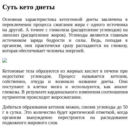
Суть кето диеты
Основная характеристика кетогенной диеты заключена в
переключении процесса сжигания жира с одного источника
на другой. А точнее с гликолиза (расщепление углеводов) на
липолиз (расщепление жиров). Углеводы являются главным
источником заряда бодрости и силы. Ведь, попадая в
организм, они практически сразу распадаются на глюкозу,
которая обеспечивает человека энергией.
Кетоновые тела образуются из жирных кислот в печени при
недостатке углеводов. Процесс называется кетозом,
собственно, откуда и возникло название диеты. Они
поступают в клетки мозга и используются, как аналог
глюкозы. В результате кардинального изменения соотношения
нутриентов происходит жиросжигание.
Добиться образования кетонов можно, снизив углеводы до 50
г в сутки. Это количество будет критической отметкой, когда
организм вынужденно перестроится на расходование
подкожного жирового слоя.