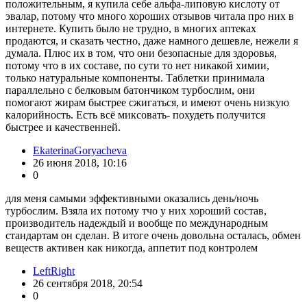
положительным, я купила себе альфа-липовую кислоту от
эвалар, потому что много хороших отзывов читала про них в
интернете. Купить было не трудно, в многих аптеках
продаются, и сказать честно, даже намного дешевле, нежели я
думала. Плюс их в том, что они безопасные для здоровья,
потому что в их составе, по сути то нет никакой химии,
только натуральные компоненты. Таблетки принимала
параллельно с белковым батончиком турбослим, они
помогают жирам быстрее сжигаться, и имеют очень низкую
калорийность. Есть всё миксовать- похудеть получится
быстрее и качественней.
EkaterinaGoryacheva
26 июня 2018, 10:16
0
для меня самыми эффективными оказались день/ночь
турбослим. Взяла их потому тчо у них хороший состав,
производитель надеждый и вообще по международным
стандартам он сделан. В итоге очень довольна осталась, обмен
веществ активен как никогда, аппетит под контролем
LeftRight
26 сентября 2018, 20:54
0