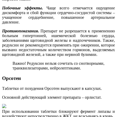
Побочные эффекты
.
Чаще всего отмечается ощущение
дискомфорта и сбой функции сердечно-сосудистой системы –
учащенное сердцебиение, повышенное артериальное
давление.
Противопоказания
.
Препарат не разрешается к применению
больным гипертонией, ишемической болезнью сердца,
заболеваниями щитовидной железы и надпочечников. Также,
редуксин не рекомендуется применять при ожирении, которое
вызвано недостаточным количеством гормонов, выделяемых
щитовидной железой, а также при нервной булимии.
Важно! Редуксин нельзя сочетать со снотворными,
транквилизаторами, нейролептиками.
Орсотен
Таблетки от похудения Орсотен выпускают в капсулах.
Основной действующий элемент препарата – орлистат.
При использовании таблетки блокируют фермент липазы и
воздействуют непосредственно в ЖКТ, не всасываясь в кровь.