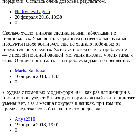
порциями. Осталась очень довольна результатом.
NelliVereschagina
20 февраля 2018, 13:38
0
Сколько худею, никогда специальными таблетками не
пользовалась. У меня и так организм на некоторые нужные
продукты плохо реагирует, еще не хватало побочных от
похудательных средств. Хотя с животом сейчас проблем нет
— с первой порцией овощей, могущих вызвать у меня газы, я
стала Орликс принимать — и проблемы даже не появляется.
MariyaSalihova
16 апреля 2018, 23:37
0
Я худела с помощью Модельформ 40+, как раз для женщин в
пре- и менопаузе, стабилизирует гормональный фон и аппетит
уменьшает, я за 2 месяца похудела в ляшках, при том что
кроме средства этого больше ничего не делала
Anya2018
19 апреля 2018, 19:01
0