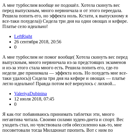
А мне турбослим вообще не подошёл. Хотела скинуть вес
перед выпускным, много нервничала и от этого переедала.
Решила попить его, но эффекта ноль. Кстати, к выпускному я
все-таки похудела)) Сидела три дня на одни овощах и кефире.
Платье село идеально!
LeftRight
26 сентября 2018, 20:56
0
А мне турбослим не помог вообще( Хотела скинуть вес перед
выпускным, много нервничала из-за предстоящих экзаменов
и из-за этого стала много есть. Решила попить его, где-то
недели две принимала — эффекта ноль. Но похудеть мне все-
таки удалось)) Сидела три дня на кефире и овощах — платье
легло идеально! Правда потом всё вернулось с лихвой...
ValeriyaDubinina
12 июля 2018, 07:45
0
Я как-тог побавиваюсь принимать таблетки эти, много
негавтива читала. Своими силами худею-диета и спорт. Вес
уходить стал, но чувствовала себя обессиленно как-то, мне
посоветовали тогда Милдронат пропить. Вот с ним по