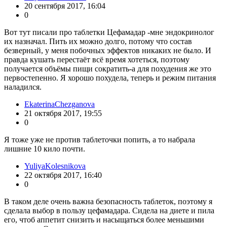
20 сентября 2017, 16:04
0
Вот тут писали про таблетки Цефамадар -мне эндокринолог
их назначал. Пить их можно долго, потому что состав
безверный, у меня побочных эффектов никаких не было. И
правда кушать перестаёт всё время хотеться, поэтому
получается объёмы пищи сократить-а для похудения же это
первостепенно. Я хорошо похудела, теперь и режим питания
наладился.
EkaterinaChezganova
21 октября 2017, 19:55
0
Я тоже уже не против таблеточки попить, а то набрала
лишние 10 кило почти.
YuliyaKolesnikova
22 октября 2017, 16:40
0
В таком деле очень важна безопасность таблеток, поэтому я
сделала выбор в пользу цефамадара. Сидела на диете и пила
его, чтоб аппетит снизить и насыщаться более меньшими