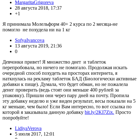
MargaritaGrigoreva
28 августа 2018, 17:37
+1
Я принимала Молельформ 40+ 2 курса по 2 месяца-не
помогло не похудела ни на 1 кг
SofyaIvancova
13 августа 2019, 21:36
0
Девчонки привет! Я множество диет и таблеток
перепробовала, но ничего не помогало. Продолжая искать
очередной способ похудеть на просторах интернета, я
наткнулась на рекламу таблеток БАД (Биологически активные
добавки к пище). Думала, что будет обман, но не пожалела
денег проверить (ведь стоят они меньше 400 рублей за
упаковку). Пришли они через пару дней на почту. Пропила
эту добавку неделю и уже виден результат, весы показали на 5
кг меньше, чем было! Если Вам интересно, то вот ссылка по
которой я заказывала данную добавку
bit.ly/2KI7Zix.
Просто
попробуйте!
LidiyaVerova
5 июля 2017, 12:01