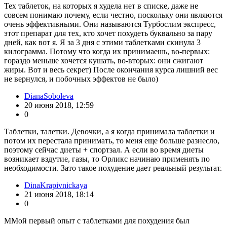
Тех таблеток, на которых я худела нет в списке, даже не
совсем понимаю почему, если честно, поскольку они являются
очень эффективными. Они называются Турбослим экспресс,
этот препарат для тех, кто хочет похудеть буквально за пару
дней, как вот я. Я за 3 дня с этими таблетками скинула 3
килограмма. Потому что когда их принимаешь, во-первых:
гораздо меньше хочется кушать, во-вторых: они сжигают
жиры. Вот и весь секрет) После окончания курса лишний вес
не вернулся, и побочных эффектов не было)
DianaSoboleva
20 июня 2018, 12:59
0
Таблетки, талетки. Девочки, а я когда принимала таблетки и
потом их перестала принимать, то меня еще больше разнесло,
поэтому сейчас диеты + спортзал. А если во время диеты
возникает вздутие, газы, то Орликс начинаю применять по
необходимости. Зато такое похудение дает реальный результат.
DinaKrapivnickaya
21 июня 2018, 18:14
0
ММой первый опыт с таблетками для похудения был