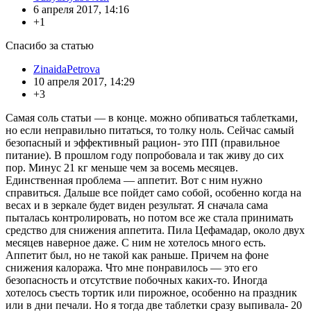
6 апреля 2017, 14:16
+1
Спасибо за статью
ZinaidaPetrova
10 апреля 2017, 14:29
+3
Самая соль статьи — в конце. можно обпиваться таблетками,
но если неправильно питаться, то толку ноль. Сейчас самый
безопасный и эффективный рацион- это ПП (правильное
питание). В прошлом году попробовала и так живу до сих
пор. Минус 21 кг меньше чем за восемь месяцев.
Единственная проблема — аппетит. Вот с ним нужно
справиться. Дальше все пойдет само собой, особенно когда на
весах и в зеркале будет виден результат. Я сначала сама
пыталась контролировать, но потом все же стала принимать
средство для снижения аппетита. Пила Цефамадар, около двух
месяцев наверное даже. С ним не хотелось много есть.
Аппетит был, но не такой как раньше. Причем на фоне
снижения калоража. Что мне понравилось — это его
безопасность и отсутствие побочных каких-то. Иногда
хотелось съесть тортик или пирожное, особенно на праздник
или в дни печали. Но я тогда две таблетки сразу выпивала- 20