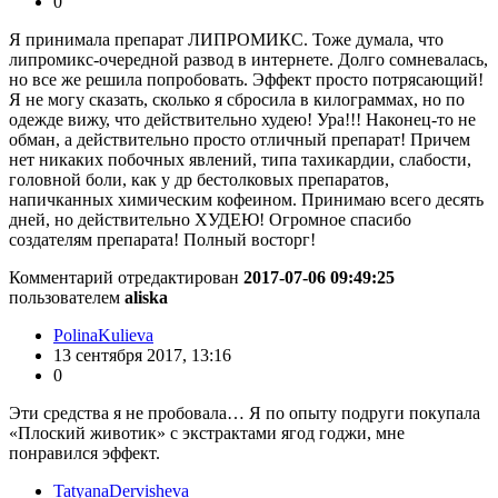
0
Я принимала препарат ЛИПРОМИКС. Тоже думала, что
липромикс-очередной развод в интернете. Долго сомневалась,
но все же решила попробовать. Эффект просто потрясающий!
Я не могу сказать, сколько я сбросила в килограммах, но по
одежде вижу, что действительно худею! Ура!!! Наконец-то не
обман, а действительно просто отличный препарат! Причем
нет никаких побочных явлений, типа тахикардии, слабости,
головной боли, как у др бестолковых препаратов,
напичканных химическим кофеином. Принимаю всего десять
дней, но действительно ХУДЕЮ! Огромное спасибо
создателям препарата! Полный восторг!
Комментарий отредактирован
2017-07-06 09:49:25
пользователем
aliska
PolinaKulieva
13 сентября 2017, 13:16
0
Эти средства я не пробовала… Я по опыту подруги покупала
«Плоский животик» с экстрактами ягод годжи, мне
понравился эффект.
TatyanaDervisheva