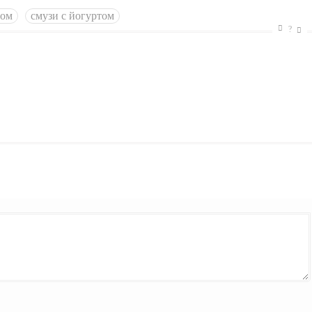
ном
смузи с йогуртом
?