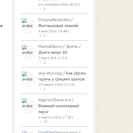
24 сентября 2024, 06:20
|
1
/
DziyanaNedaseka
ем
Фисташковый чизкейк
9 мая 2024, 19:48
|
1
/
/
MarinaEktova
Диеты
Диета минус 60
7 мая 2024, 17:54
1
/
abyrabyrvalg
Как убрать
горечь у грецких орехов
19 марта 2024, 17:19
|
2
/
AigerimZhanarova
Влажный шоколадный
пирог
1 марта 2024, 17:28
|
37
/
DanilDenDimonIvanov