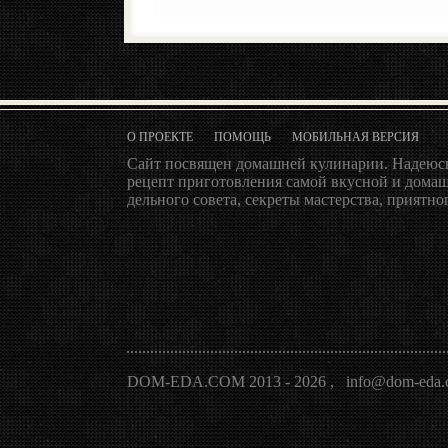
О ПРОЕКТЕ
ПОМОЩЬ
МОБИЛЬНАЯ ВЕРСИЯ
Сайт посвящен домашней кулинарии. Надеюсь
рецепт приготовления самой вкусной и домаш
дельного совета, секреты мастерства, приятног
DOM-EDA.COM 2013 - 2026
,
info@dom-eda