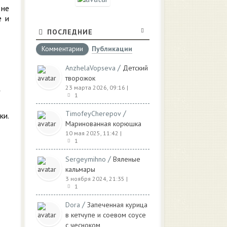
 не
е и
ПОСЛЕДНИЕ
Комментарии
Публикации
/
AnzhelaVopseva
Детский
творожок
23 марта 2026, 09:16
|
1
/
TimofeyCherepov
ки.
Маринованная корюшка
10 мая 2025, 11:42
|
1
/
Sergeymihno
Вяленые
кальмары
3 ноября 2024, 21:35
|
1
/
Dora
Запеченная курица
в кетчупе и соевом соусе
с чесноком