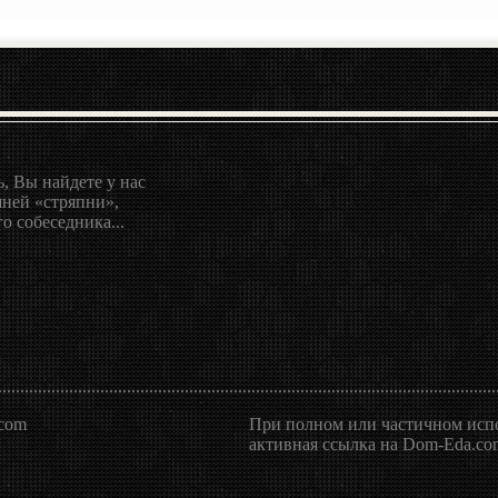
, Вы найдете у нас
ней «стряпни»,
о собеседника...
.com
При полном или частичном испо
активная ссылка на Dom-Eda.com