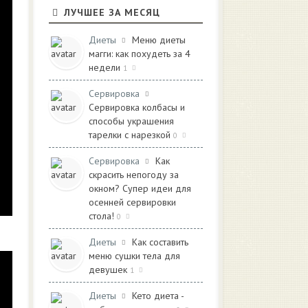
ЛУЧШЕЕ ЗА МЕСЯЦ
Диеты
Меню диеты
магги: как похудеть за 4
недели
1
Сервировка
Сервировка колбасы и
способы украшения
тарелки с нарезкой
0
Сервировка
Как
скрасить непогоду за
окном? Супер идеи для
осенней сервировки
стола!
0
Диеты
Как составить
меню сушки тела для
девушек
1
Диеты
Кето диета -