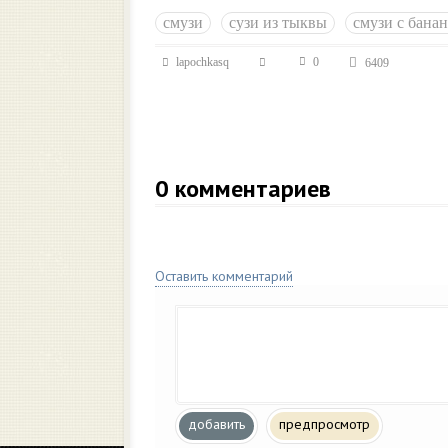
смузи
сузи из тыквы
смузи с бана
lapochkasq
0
6409
0
комментариев
Оставить комментарий
добавить
предпросмотр