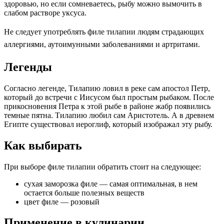
здоровью, но если сомневаетесь, рыбу можно вымочить в
слабом растворе уксуса.
Н
е следует употреблять филе тилапии л
юдям страдающих
аллергиями, аутоимунными заболеваниями и артритами.
Легенды
Согласно легенде, Тилапию ловил в реке сам апостол Петр,
который до встречи с Иисусом был простым рыбаком. После
прикосновения Петра к этой рыбе в районе жабр появились
темные пятна. Тилапию любил сам Аристотель. А в древнем
Египте существовал иероглиф, который изображал эту рыбу.
Как выбирать
При выборе филе тилапии обратить стоит на следующее:
сухая заморозка филе — самая оптимальная, в нем
остается больше полезных веществ
цвет филе — розовый
Применение в кулинарии