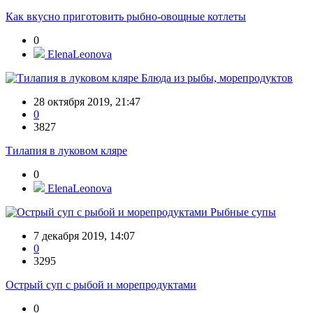
Как вкусно приготовить рыбно-овощные котлеты
0
ElenaLeonova
Блюда из рыбы, морепродуктов
28 октября 2019, 21:47
0
3827
Тилапия в луковом кляре
0
ElenaLeonova
Рыбные супы
7 декабря 2019, 14:07
0
3295
Острый суп с рыбой и морепродуктами
0