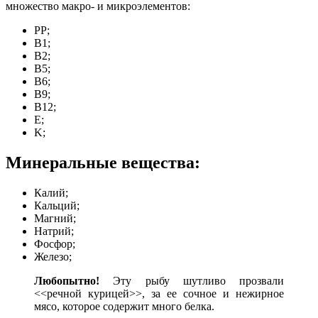
множество макро- и микроэлементов:
PP;
B1;
B2;
B5;
B6;
B9;
B12;
E;
K;
Минеральные вещества:
Калий;
Кальций;
Магний;
Натрий;
Фосфор;
Железо;
Любопытно!
Эту рыбу шутливо прозвали
<<речной курицей>>, за ее сочное и нежирное
мясо, которое содержит много белка.