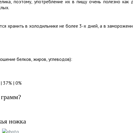
лика, поэтому, употребление их в пищу очень полезно как 
слых.
ся хранить в холодильнике не более 3-х дней, а в заморожен
ошение белков, жиров, углеводов):
| 37% | 0%
 грамм?
жья ножка