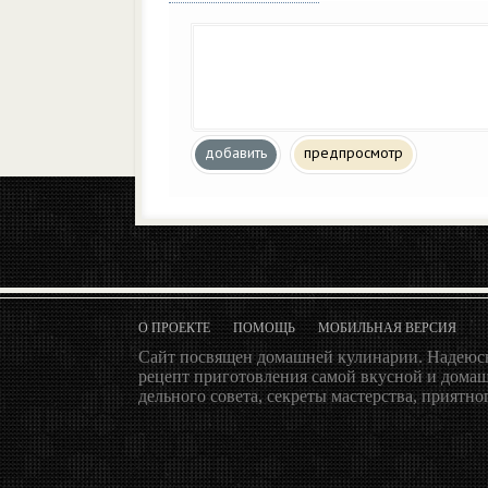
добавить
предпросмотр
О ПРОЕКТЕ
ПОМОЩЬ
МОБИЛЬНАЯ ВЕРСИЯ
Сайт посвящен домашней кулинарии. Надеюсь
рецепт приготовления самой вкусной и домаш
дельного совета, секреты мастерства, приятног