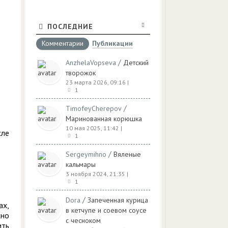
ПОСЛЕДНИЕ
Комментарии
Публикации
/
AnzhelaVopseva
Детский
творожок
23 марта 2026, 09:16
|
1
/
TimofeyCherepov
Маринованная корюшка
10 мая 2025, 11:42
|
сле
1
/
Sergeymihno
Вяленые
кальмары
3 ноября 2024, 21:35
|
1
/
Dora
Запеченная курица
ах,
в кетчупе и соевом соусе
жно
с чесноком
ить