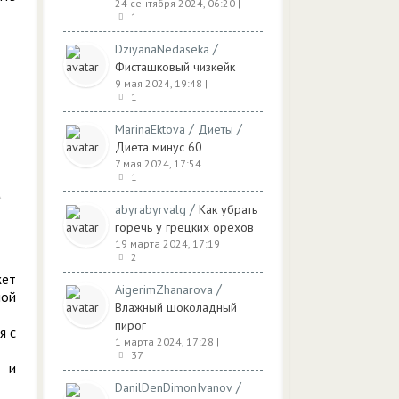
24 сентября 2024, 06:20
|
1
/
DziyanaNedaseka
Фисташковый чизкейк
9 мая 2024, 19:48
|
1
/
/
MarinaEktova
Диеты
Диета минус 60
7 мая 2024, 17:54
1
/
abyrabyrvalg
Как убрать
горечь у грецких орехов
19 марта 2024, 17:19
|
2
жет
/
AigerimZhanarova
ной
Влажный шоколадный
пирог
я с
1 марта 2024, 17:28
|
37
е и
/
DanilDenDimonIvanov