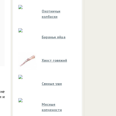
Охотничьи
колбаски
Бараньи яйца
Хвост говяжий
Свиные уши
 не
и и
Мясные
копчености