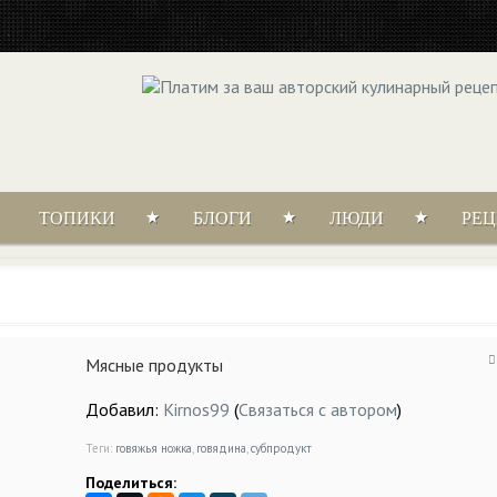
ТОПИКИ
БЛОГИ
ЛЮДИ
РЕ
Мясные продукты
Добавил:
Kirnos99
(
Связаться с автором
)
Теги:
говяжья ножка
,
говядина
,
субпродукт
Поделиться: