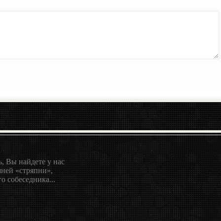
, Вы найдете у нас
ней «стряпни»,
о собеседника...