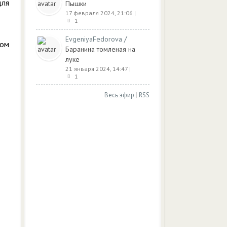
для
Пышки
17 февраля 2024, 21:06
|
1
/
EvgeniyaFedorova
ном
Баранина томленая на
луке
21 января 2024, 14:47
|
1
Весь эфир
|
RSS