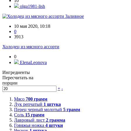
10
olga1981-lish
Заливное
10 мая 2020, 10:18
0
3913
Холодец из мясного ассорти
0
ElenaLeonova
Ингредиенты
Пересчитать на
порции
+
-
Мясо
700
грамм
Лук репчатый
1
штука
Перец черный молотый
5
грамм
Соль
15
грамм
Лавровый лист
2
грамма
Говяжья ножка
4
штуки
Чеснок
1
штука