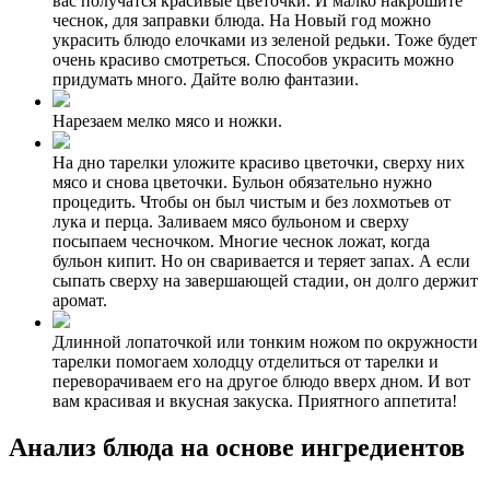
вас получатся красивые цветочки. И малко накрошите
чеснок, для заправки блюда. На Новый год можно
украсить блюдо елочками из зеленой редьки. Тоже будет
очень красиво смотреться. Способов украсить можно
придумать много. Дайте волю фантазии.
Нарезаем мелко мясо и ножки.
На дно тарелки уложите красиво цветочки, сверху них
мясо и снова цветочки. Бульон обязательно нужно
процедить. Чтобы он был чистым и без лохмотьев от
лука и перца. Заливаем мясо бульоном и сверху
посыпаем чесночком. Многие чеснок ложат, когда
бульон кипит. Но он сваривается и теряет запах. А если
сыпать сверху на завершающей стадии, он долго держит
аромат.
Длинной лопаточкой или тонким ножом по окружности
тарелки помогаем холодцу отделиться от тарелки и
переворачиваем его на другое блюдо вверх дном. И вот
вам красивая и вкусная закуска. Приятного аппетита!
Анализ блюда на основе ингредиентов