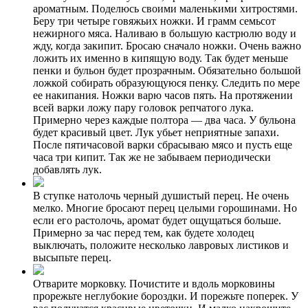
ароматным. Поделюсь своими маленькими хитростями.
Беру три четыре говяжьих ножки. И грамм семьсот
нежирного мяса. Наливаю в большую кастрюлю воду и
жду, когда закипит. Бросаю сначало ножки. Очень важно
ложить их именно в кипящую воду. Так будет меньше
пенки и бульон будет прозрачным. Обязательно большой
ложкой собирать образующуюся пенку. Следить по мере
ее накипания. Ножки варю часов пять. На протяжении
всей варки ложу пару головок репчатого лука.
Примерно через каждые полтора — два часа. У бульона
будет красивый цвет. Лук убьет неприятные запахи.
После пятичасовой варки сбрасываю мясо и пусть еще
часа три кипит. Так же не забываем периодически
добавлять лук.
В ступке натолочь черный душистый перец. Не очень
мелко. Многие бросают перец целыми горошинами. Но
если его растолочь, аромат будет ощущаться больше.
Примерно за час перед тем, как будете холодец
выключать, положите несколько лавровых листиков и
высыпьте перец.
Отварите морковку. Почистите и вдоль морковины
прорежьте неглубокие бороздки. И порежьте поперек. У