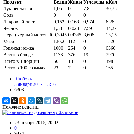
Продукт
Белки
Жиры
Углеводы
кКал
Лук репчатый
1,05
0
7,8
30,75
Соль
0
0
0
—
Лавровый лист
0,152
0,168
0,974
6,26
Чеснок
1,38
0,023
7,59
34,27
Перец черный молотый
0,3045
0,4345
3,606
13,15
Мясо
130,2
112
0
1526
Говяжья ножка
1000
264
0
6360
Всего в блюде
1133
376
19
7970
Всего в 1 порции
56
18
0
398
Всего в 100 граммах
23
7
0
165
Любовь
3 января 2017, 13:16
6303
Похожие рецепты
Заливное
23 ноября 2016, 20:02
0
9424