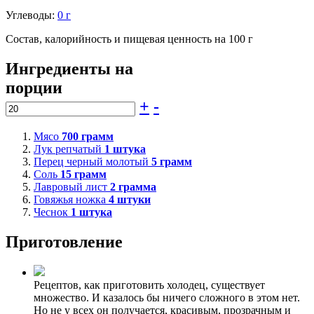
Углеводы:
0 г
Состав, калорийность и пищевая ценность на 100 г
Ингредиенты на
порции
+
-
Мясо
700
грамм
Лук репчатый
1
штука
Перец черный молотый
5
грамм
Соль
15
грамм
Лавровый лист
2
грамма
Говяжья ножка
4
штуки
Чеснок
1
штука
Приготовление
Рецептов, как приготовить холодец, существует
множество. И казалось бы ничего сложного в этом нет.
Но не у всех он получается, красивым, прозрачным и