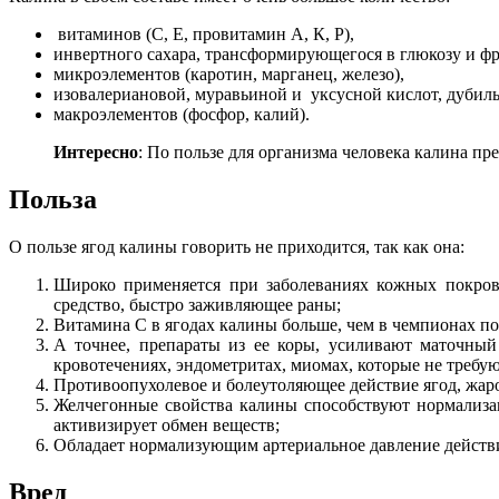
витаминов (С, Е, провитамин А, К, Р),
инвертного сахара, трансформирующегося в глюкозу и фр
микроэлементов (каротин, марганец, железо),
изовалериановой, муравьиной и уксусной кислот, дубиль
макроэлементов (фосфор, калий).
Интересно
: По пользе для организма человека калина пр
Польза
О пользе ягод калины говорить не приходится, так как она:
Широко применяется при заболеваниях кожных покрово
средство, быстро заживляющее раны;
Витамина С в ягодах калины больше, чем в чемпионах п
А точнее, препараты из ее коры, усиливают маточный
кровотечениях, эндометритах, миомах, которые не требу
Противоопухолевое и болеутоляющее действие ягод, жа
Желчегонные свойства калины способствуют нормализац
активизирует обмен веществ;
Обладает нормализующим артериальное давление действи
Вред