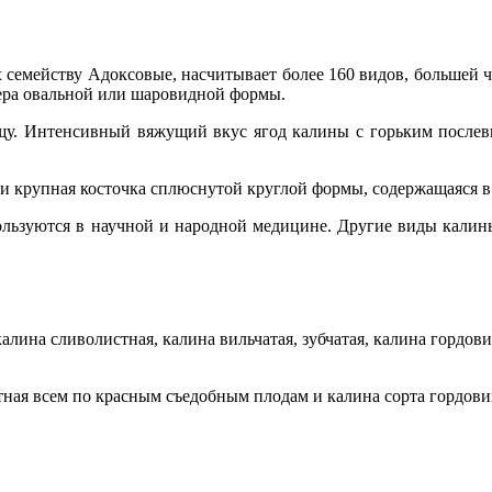
семейству Адоксовые, насчитывает более 160 видов, большей 
ера овальной или шаровидной формы.
щу. Интенсивный вяжущий вкус ягод калины с горьким послев
 и крупная косточка сплюснутой круглой формы, содержащаяся в 
пользуются в научной и народной медицине. Другие виды кали
ина сливолистная, калина вильчатая, зубчатая, калина гордови
ная всем по красным съедобным плодам и калина сорта гордови