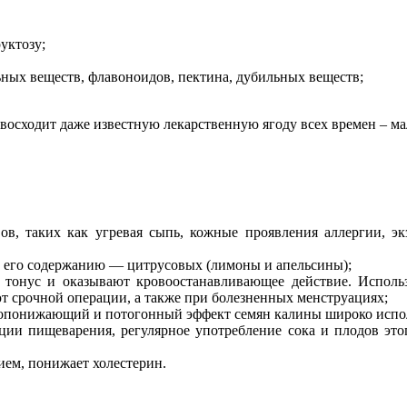
уктозу;
ных веществ, флавоноидов, пектина, дубильных веществ;
евосходит даже известную лекарственную ягоду всех времен – ма
в, таких как угревая сыпь, кожные проявления аллергии, эк
о его содержанию — цитрусовых (лимоны и апельсины);
 тонус и оказывают кровоостанавливающее действие. Исполь
ют срочной операции, а также при болезненных менструациях;
ропонижающий и потогонный эффект семян калины широко испол
ии пищеварения, регулярное употребление сока и плодов это
ем, понижает холестерин.