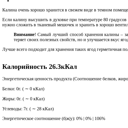
Калина очень хорошо хранится в свежем виде в темном помещен
Если калину высушить в духовке при температуре 80 градусов
нужно сложить в тканевый мешочек и хранить в хорошо вент
Внимание
! Самый лучший способ хранения калины – зам
теряет своих полезных свойств, но и улучшается вкус яго
Лучше всего подходит для хранения таких ягод герметичная пол
Калорийность 26.3кКал
Энергетическая ценность продукта (Соотношение белков, жиров
Белки: 0г. ( ∼ 0 кКал)
Жиры: 0г. ( ∼ 0 кКал)
Углеводы: 7г. ( ∼ 28 кКал)
Энергетическое соотношение (б|ж|у): 0% | 0% | 106%