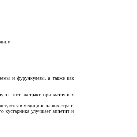
лину.
земы и фурункулезы, а также как
зуют этот экстракт при маточных
ьзуются в медицине наших стран;
го кустарника улучшает аппетит и