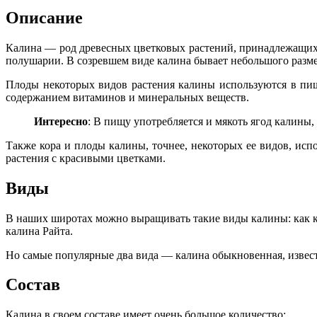
Описание
Калина — род древесных цветковых растений, принадлежащих 
полушарии. В созревшем виде калина бывает небольшого разм
Плоды некоторых видов растения калины используются в пи
содержанием витаминов и минеральных веществ.
Интересно
: В пищу употребляется и мякоть ягод калины,
Также кора и плоды калины, точнее, некоторых ее видов, ис
растения с красивыми цветками.
Виды
В наших широтах можно выращивать такие виды калины: как кал
калина Райта.
Но самые популярные два вида — калина обыкновенная, извест
Состав
Калина в своем составе имеет очень большое количество: