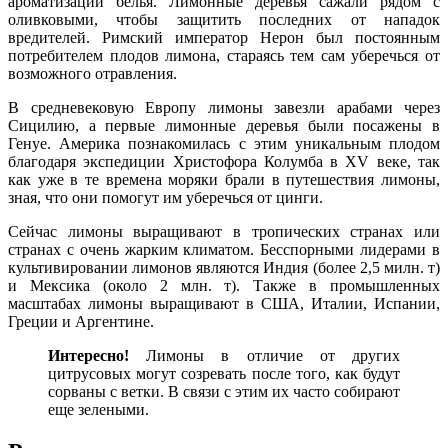
ароматизации белья. Лимонные деревья сажали рядом с
оливковыми, чтобы защитить последних от нападок
вредителей. Римский император Нерон был постоянным
потребителем плодов лимона, стараясь тем сам уберечься от
возможного отравления.
В средневековую Европу лимоны завезли арабами через
Сицилию, а первые лимонные деревья были посажены в
Генуе. Америка познакомилась с этим уникальным плодом
благодаря экспедиции Христофора Колумба в XV веке, так
как уже в те времена моряки брали в путешествия лимоны,
зная, что они помогут им уберечься от цинги.
Сейчас лимоны выращивают в тропических странах или
странах с очень жарким климатом. Бесспорными лидерами в
культивировании лимонов являются Индия (более 2,5 милн. т)
и Мексика (около 2 млн. т). Также в промышленных
масштабах лимоны выращивают в США, Италии, Испании,
Греции и Аргентине.
Интересно!
Лимоны в отличие от других
цитрусовых могут созревать после того, как будут
сорваны с ветки. В связи с этим их часто собирают
еще зелеными.