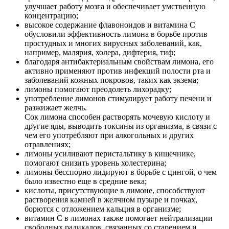
улучшает работу мозга и обеспечивает умственную
концентрацию;
высокое содержание флавоноидов и витамина С
обусловили эффективность лимона в борьбе против
простудных и многих вирусных заболеваний, как,
например, малярия, холера, дифтерия, тиф;
благодаря антибактериальным свойствам лимона, его
активно применяют против инфекций полости рта и
заболеваний кожных покровов, таких как экзема;
лимоны помогают преодолеть лихорадку;
употребление лимонов стимулирует работу печени и
разжижает желчь.
Сок лимона способен растворять мочевую кислоту и
другие яды, выводить токсины из организма, в связи с
чем его употребляют при алкогольных и других
отравлениях;
лимоны усиливают перистальтику в кишечнике,
помогают снизить уровень холестерина;
лимоны бесспорно лидируют в борьбе с цингой, о чем
было известно еще в средние века;
кислоты, присутствующие в лимоне, способствуют
растворения камней в желчном пузыре и почках,
борются с отложением кальция в организме;
витамин С в лимонах также помогает нейтрализации
свободных радикалов, связанных со старением и