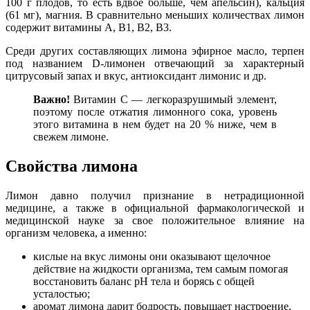
100 г плодов, то есть вдвое больше, чем апельсин), кальция
(61 мг), магния. В сравнительно меньших количествах лимон
содержит витамины А, В1, В2, В3.
Среди других составляющих лимона эфирное масло, терпен
под названием D-лимонен отвечающий за характерный
цитрусовый запах и вкус, антиоксидант лимонис и др.
Важно!
Витамин С — легкоразрушимый элемент,
поэтому после отжатия лимонного сока, уровень
этого витамина в нем будет на 20 % ниже, чем в
свежем лимоне.
Свойства лимона
Лимон давно получил признание в нетрадиционной
медицине, а также в официальной фармакологической и
медицинской науке за свое положительное влияние на
организм человека, а именно:
кислые на вкус лимоны они оказывают щелочное
действие на жидкости организма, тем самым помогая
восстановить баланс рН тела и борясь с общей
усталостью;
аромат лимона дарит бодрость, повышает настроение,