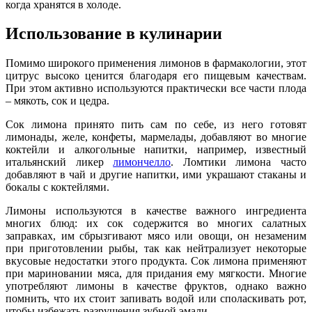
когда хранятся в холоде.
Использование в кулинарии
Помимо широкого применения лимонов в фармакологии, этот
цитрус высоко ценится благодаря его пищевым качествам.
При этом активно используются практически все части плода
– мякоть, сок и цедра.
Сок лимона принято пить сам по себе, из него готовят
лимонады, желе, конфеты, мармелады, добавляют во многие
коктейли и алкогольные напитки, например, известный
итальянский ликер
лимончелло
. Ломтики лимона часто
добавляют в чай и другие напитки, ими украшают стаканы и
бокалы с коктейлями.
Лимоны используются в качестве важного ингредиента
многих блюд: их сок содержится во многих салатных
заправках, им сбрызгивают мясо или овощи, он незаменим
при приготовлении рыбы, так как нейтрализует некоторые
вкусовые недостатки этого продукта. Сок лимона применяют
при мариновании мяса, для придания ему мягкости. Многие
употребляют лимоны в качестве фруктов, однако важно
помнить, что их стоит запивать водой или споласкивать рот,
чтобы избежать разрушения зубной эмали.