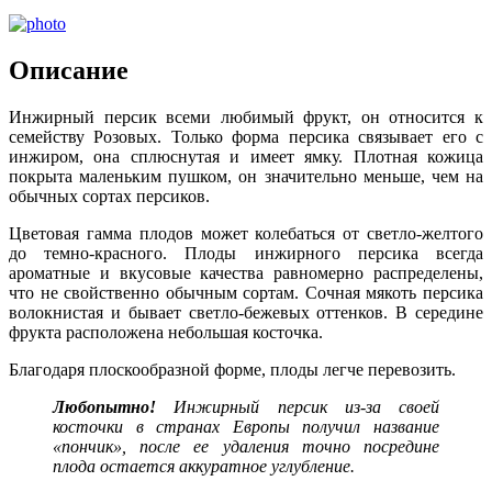
Описание
Инжирный персик всеми любимый фрукт, он относится к
семейству Розовых. Только форма персика связывает его с
инжиром, она сплюснутая и имеет ямку. Плотная кожица
покрыта маленьким пушком, он значительно меньше, чем на
обычных сортах персиков.
Цветовая гамма плодов может колебаться от светло-желтого
до темно-красного. Плоды инжирного персика всегда
ароматные и вкусовые качества равномерно распределены,
что не свойственно обычным сортам. Сочная мякоть персика
волокнистая и бывает светло-бежевых оттенков. В середине
фрукта расположена небольшая косточка.
Благодаря плоскообразной форме, плоды легче перевозить.
Любопытно!
Инжирный персик из-за своей
косточки в странах Европы получил название
«пончик», после ее удаления точно посредине
плода остается аккуратное углубление.