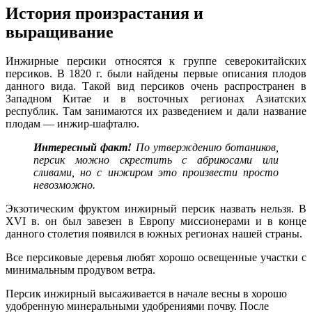
История произрастания и
выращивание
Инжирные персики относятся к группе северокитайских
персиков. В 1820 г. были найдены первые описания плодов
данного вида. Такой вид персиков очень распространен в
Западном Китае и в восточных регионах Азиатских
республик. Там занимаются их разведением и дали название
плодам — инжир-шафталю.
Интересный
факт!
По утверждению ботаников,
персик можно скрестить с абрикосами или
сливами, но с инжиром это произвести просто
невозможно.
Экзотическим фруктом инжирный персик назвать нельзя. В
XVI в. он был завезен в Европу миссионерами и в конце
данного столетия появился в южных регионах нашей страны.
Все персиковые деревья любят хорошо освещенные участки с
минимальным продувом ветра.
Персик инжирный высаживается в начале весны в хорошо
удобренную минеральными удобрениями почву. После