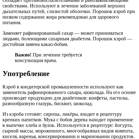
Обладает противовоспалительными и ранозаживляющими
свойствами. Используют в лечении заболеваний верхних
дыхательных путей, слизистой оболочки. Порошок кэроб при
низком содержании жира рекомендован для здорового
питания.
Заменяет рафинированный сахар — может приниматься
людьми, болеющими сахарным диабетом. Порошок кэроб —
достойная замена какао-бобам.
Важно!
При лечении требуется
консультация врача.
Употребление
Кэроб в кондитерской промышленности используют как
заменитель рафинированного сахара, шоколада. На его основе
производят продукцию для диабетиков: конфеты, пастилы,
разнообразную глазурь, бисквит, шоколад.
Из кэроба готовят: сиропы, ликёры, входит в рецептуру
крепких напитков. Мука с бобов дерева находит применение
в выпечке хлеба и булок. Используется в рецептуре: йогурта,
сырной массы, мороженного, многообразных видов компота,
киселя, варенья, консервировании и мариновании продуктов.