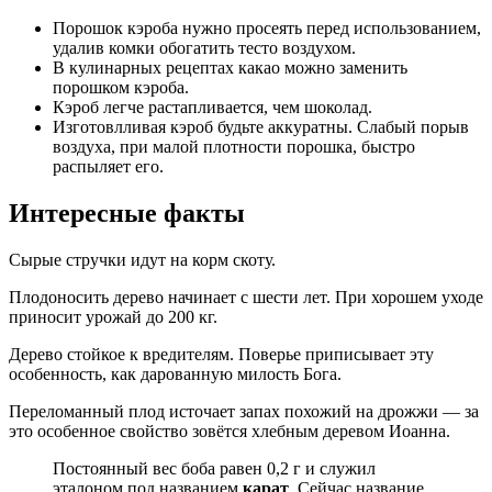
Порошок кэроба нужно просеять перед использованием,
удалив комки обогатить тесто воздухом.
В кулинарных рецептах какао можно заменить
порошком кэроба.
Кэроб легче растапливается, чем шоколад.
Изготовлливая кэроб будьте аккуратны. Слабый порыв
воздуха, при малой плотности порошка, быстро
распыляет его.
Интересные факты
Сырые стручки идут на корм скоту.
Плодоносить дерево начинает с шести лет. При хорошем уходе
приносит урожай до 200 кг.
Дерево стойкое к вредителям. Поверье приписывает эту
особенность, как дарованную милость Бога.
Переломанный плод источает запах похожий на дрожжи — за
это особенное свойство зовётся хлебным деревом Иоанна.
Постоянный вес боба равен 0,2 г и служил
эталоном под названием
карат
. Сейчас название