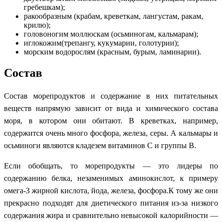
гребешкам);
ракообразным (крабам, креветкам, лангустам, ракам,
крилю);
головоногим моллюскам (осьминогам, кальмарам);
иглокожим(трепангу, кукумарии, голотурии);
морским водорослям (красным, бурым, ламинарии).
Состав
Состав морепродуктов и содержание в них питательных
веществ напрямую зависит от вида и химического состава
моря, в котором они обитают. В креветках, например,
содержится очень много фосфора, железа, серы. А кальмары и
осьминоги являются кладезем витаминов С и группы В.
Если обобщать, то морепродукты — это лидеры по
содержанию белка, незаменимых аминокислот, к примеру
омега-3 жирной кислота, йода, железа, фосфора.К тому же они
прекрасно подходят для диетического питания из-за низкого
содержания жира и сравнительно невысокой калорийности —