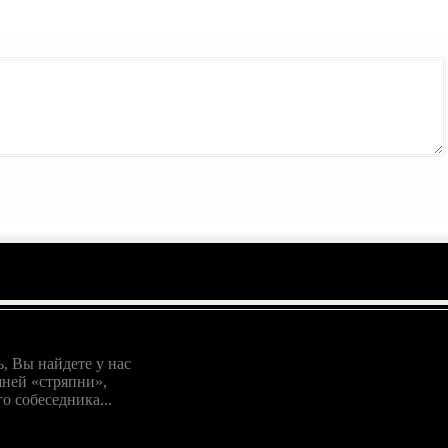
, Вы найдете у нас
ней «стряпни»,
о собеседника...