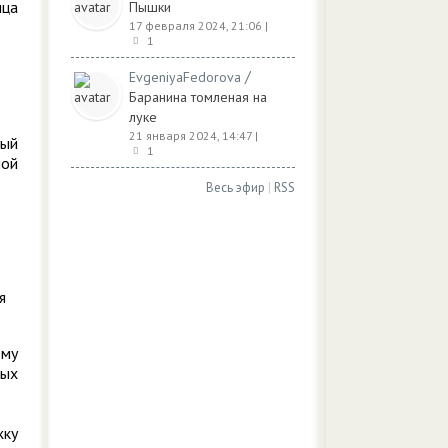
ица
Пышки
17 февраля 2024, 21:06
|
1
/
EvgeniyaFedorova
Баранина томленая на
луке
21 января 2024, 14:47
|
ный
1
ной
Весь эфир
|
RSS
я
ому
тых
жку