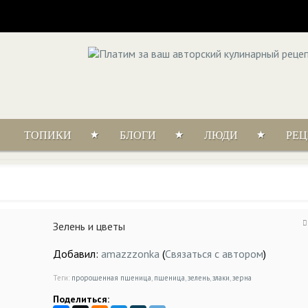
ТОПИКИ
БЛОГИ
ЛЮДИ
РЕ
Зелень и цветы
Добавил:
amazzzonka
(
Связаться с автором
)
Теги:
пророщенная пшеница
,
пшеница
,
зелень
,
злаки
,
зерна
Поделиться: