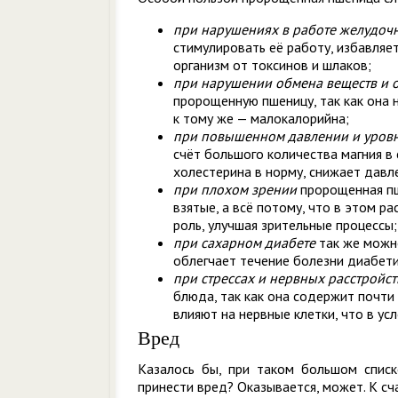
при нарушениях в работе желудоч
стимулировать её работу, избавляе
организм от токсинов и шлаков;
при нарушении обмена веществ и
пророщенную пшеницу, так как она 
к тому же — малокалорийна;
при повышенном давлении и уровн
счёт большого количества магния в
холестерина в норму, снижает давл
при плохом зрении
пророщенная пш
взятые, а всё потому, что в этом р
роль, улучшая зрительные процессы;
при сахарном диабете
так же можно
облегчает течение болезни диабети
при стрессах и нервных расстройст
блюда, так как она содержит почти
влияют на нервные клетки, что в ус
Вред
Казалось бы, при таком большом спис
принести вред? Оказывается, может. К сча