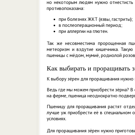
но некоторым людям нужно отнестисть 
противопоказана:
при болезнях ЖКТ (язвы, гастриты);
в послеоперационный период;
при аллергии на глютен.
Так же несовместима пророщенная п
метеоризм и вздутие кишечника. Таку
пшеницы с мёдом, мумиё, родиолой розово
Как выбирать и проращивать 
К выбору зёрен для проращивания нужно
Ведь где мы можем приобрести зёрна? В 
на ферме, пшеница неоднократно подвер
Пшеницу для проращивания растят отдел
лучше уж приобрести её в специальном о
условиях.
Для проращивания зёрен нужно приготови