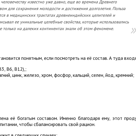
человечеству известно уже давно, еще во времена Древнего
вом для сохранения молодости и достижения долголетия. Польза
я в медицинских трактатах древнеиндийских целителей и
писывал ее уникальные целебные свойства, которые использовались
е только на далеки
х континентах знали об этом феномене.
ановится понятным, если посмотреть на её состав. А туда вход
В3, В6, В12),;
ний, цинк, железо, хром, фосфор, кальций, селен, йод, кремний;
на её богатым составом. Именно благодаря ему, этот прод
питании, чтобы сбалансировать свой рацион.
ужит в следующих случаях: