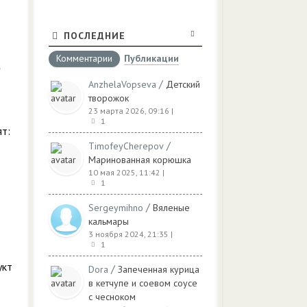
ПОСЛЕДНИЕ
Комментарии
Публикации
/
AnzhelaVopseva
Детский
творожок
23 марта 2026, 09:16
|
1
ят:
/
TimofeyCherepov
Маринованная корюшка
10 мая 2025, 11:42
|
1
/
Sergeymihno
Вяленые
кальмары
3 ноября 2024, 21:35
|
1
укт
/
Dora
Запеченная курица
в кетчупе и соевом соусе
с чесноком