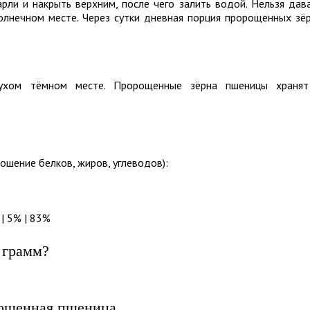
рли и накрыть верхним, после чего залить водой. Нельзя дав
олнечном месте. Через сутки дневная порция пророщенных зё
ухом тёмном месте. Пророщенные зёрна пшеницы храня
ошение белков, жиров, углеводов):
| 5% | 83%
 грамм?
рощенная пшеница