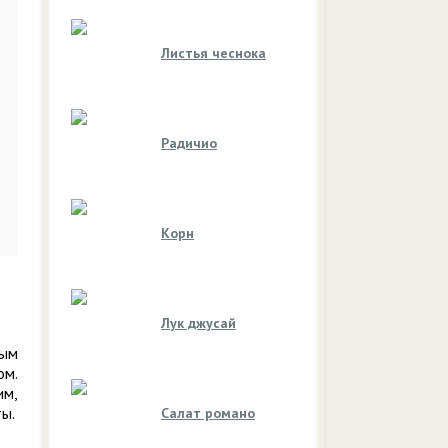
Листья чеснока
Радичио
Корн
Лук джусай
ным
ом.
им,
ы.
Салат романо