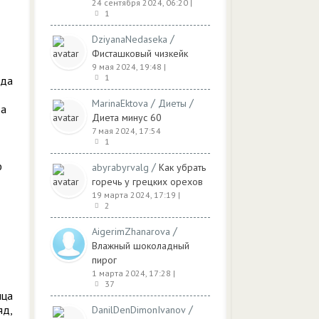
24 сентября 2024, 06:20
|
1
/
DziyanaNedaseka
Фисташковый чизкейк
9 мая 2024, 19:48
|
1
 да
/
/
MarinaEktova
Диеты
за
Диета минус 60
7 мая 2024, 17:54
1
ю
/
abyrabyrvalg
Как убрать
горечь у грецких орехов
19 марта 2024, 17:19
|
2
/
AigerimZhanarova
Влажный шоколадный
пирог
1 марта 2024, 17:28
|
37
ица
/
яд,
DanilDenDimonIvanov