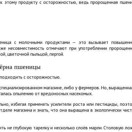
к этому продукту с осторожностью, ведь пророщенная пшен
шеница с молочными продуктами — это вызывает повышен
ю же несовместимость отмечают при употреблении пророщен
й, цветочной пыльцой, пергой.
зёрна пшеницы
 подходить с осторожностью.
специализированном магазине, либо у фермеров. Но, выращенна
галась опылению от вредоносных насекомых.
ьно, избегая применять усилители роста или пестициды, поэт
тделе магазина и знать, что она выращена в экологически чис
ть не глубокую тарелку и несколько слоёв марли. Столовую ло