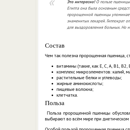
Это
интересно!
О пользе пшеницы 
Египта она была основным средст
пророщенной пшеницы упоминаетс
знаменитых лекарей. Гиппократ о
для выздоровления больных. Но н
Состав
Чем так полезна пророщенная пшеница, ст
витамины (такие, как Е, С, А, В1, В2, 
комплекс микроэлементов: калий, маг
растительные белки и углеводы;
жирные аминокислоты;
пищевые волокна;
клетчатка.
Польза
Польза пророщенной пшеницы обусловле
выбирают во всём мире при диетическом 
Особой пользой пророщенная пшеница сл