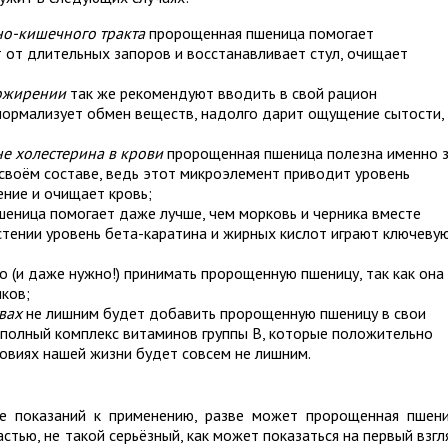
но-кишечного тракта
пророщенная пшеница помогает
т от длительных запоров и восстанавливает стул, очищает
 ожирении
так же рекомендуют вводить в свой рацион
нормализует обмен веществ, надолго дарит ощущение сытости,
е холестерина в крови
пророщенная пшеница полезна именно 
 своём составе, ведь этот микроэлемент приводит уровень
ение и очищает кровь;
еница помогает даже лучше, чем морковь и черника вместе
астении уровень бета-каратина и жирных кислот играют ключеву
 (и даже нужно!) принимать пророщенную пшеницу, так как она
ков;
вах
не лишним будет добавить пророщенную пшеницу в свои
 полный комплекс витаминов группы В, которые положительно
ловиях нашей жизни будет совсем не лишним.
ке показаний к применению, разве может пророщенная пшен
стью, не такой серьёзный, как может показаться на первый взгл