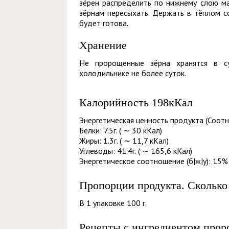
зёрен распределить по нижнему слою ма
зёрнам пересыхать. Держать в тёплом с
будет готова.
Хранение
Не пророщенные зёрна хранятся в с
холодильнике не более суток.
Калорийность 198кКал
Энергетическая ценность продукта (Соотн
Белки: 7.5г. ( ∼ 30 кКал)
Жиры: 1.3г. ( ∼ 11,7 кКал)
Углеводы: 41.4г. ( ∼ 165,6 кКал)
Энергетическое соотношение (б|ж|у): 15% 
Пропорции продукта. Сколько
В 1 упаковке 100 г.
Рецепты с ингредиентом про