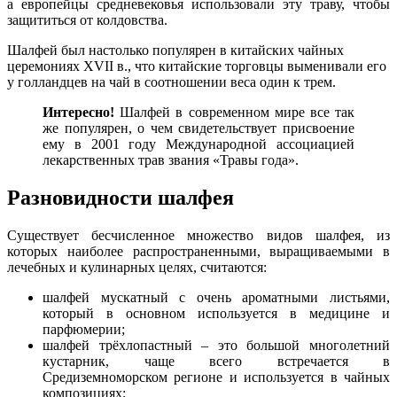
а европейцы средневековья использовали эту траву, чтобы
защититься от колдовства.
Шалфей был настолько популярен в китайских чайных
церемониях ХVII в., что китайские торговцы выменивали его
у голландцев на чай в соотношении веса один к трем.
Интересно!
Шалфей в современном мире все так
же популярен, о чем свидетельствует присвоение
ему в 2001 году Международной ассоциацией
лекарственных трав звания «Травы года».
Разновидности шалфея
Существует бесчисленное множество видов шалфея, из
которых наиболее распространенными, выращиваемыми в
лечебных и кулинарных целях, считаются:
шалфей мускатный с очень ароматными листьями,
который в основном используется в медицине и
парфюмерии;
шалфей трёхлопастный – это большой многолетний
кустарник, чаще всего встречается в
Средиземноморском регионе и используется в чайных
композициях;