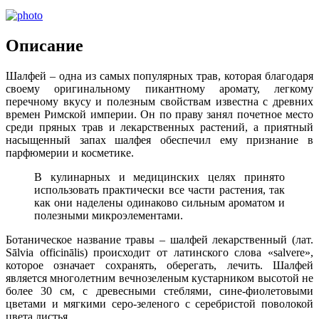
Описание
Шалфей – одна из самых популярных трав, которая благодаря
своему оригинальному пикантному аромату, легкому
перечному вкусу и полезным свойствам известна с древних
времен Римской империи. Он по праву занял почетное место
среди пряных трав и лекарственных растений, а приятный
насыщенный запах шалфея обеспечил ему признание в
парфюмерии и косметике.
В кулинарных и медицинских целях принято
использовать практически все части растения, так
как они наделены одинаково сильным ароматом и
полезными микроэлементами.
Ботаническое название травы – шалфей лекарственный (лат.
Sālvia officinālis) происходит от латинского слова «salvere»,
которое означает сохранять, оберегать, лечить. Шалфей
является многолетним вечнозеленым кустарником высотой не
более 30 см, с древесными стеблями, сине-фиолетовыми
цветами и мягкими серо-зеленого с серебристой поволокой
цвета листья.