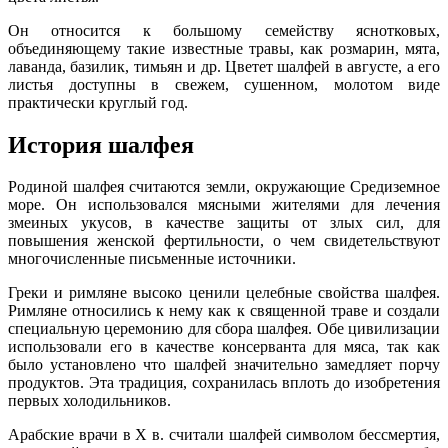
Он относится к большому семейству яснотковых,
объединяющему такие известные травы, как розмарин, мята,
лаванда, базилик, тимьян и др. Цветет шалфей в августе, а его
листья доступны в свежем, сушенном, молотом виде
практически круглый год.
История шалфея
Родиной шалфея считаются земли, окружающие Средиземное
море. Он использовался мясными жителями для лечения
змеиных укусов, в качестве защиты от злых сил, для
повышения женской фертильности, о чем свидетельствуют
многочисленные письменные источники.
Греки и римляне высоко ценили целебные свойства шалфея.
Римляне относились к нему как к священной траве и создали
специальную церемонию для сбора шалфея. Обе цивилизации
использовали его в качестве консерванта для мяса, так как
было установлено что шалфей значительно замедляет порчу
продуктов. Эта традиция, сохранилась вплоть до изобретения
первых холодильников.
Арабские врачи в Х в. считали шалфей символом бессмертия,