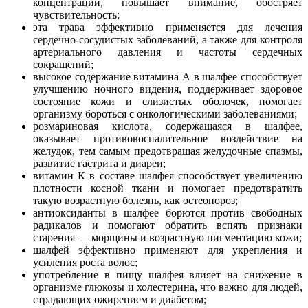
концентрации, повышает внимание, обостряет
чувствительность;
эта трава эффективно применяется для лечения
сердечно-сосудистых заболеваний, а также для контроля
артериального давления и частоты сердечных
сокращений;
высокое содержание витамина А в шалфее способствует
улучшению ночного видения, поддерживает здоровое
состояние кожи и слизистых оболочек, помогает
организму бороться с онкологическими заболеваниями;
розмариновая кислота, содержащаяся в шалфее,
оказывает противовоспалительное воздействие на
желудок, тем самым предотвращая желудочные спазмы,
развитие гастрита и диареи;
витамин К в составе шалфея способствует увеличению
плотности косной ткани и помогает предотвратить
такую возрастную болезнь, как остеопороз;
антиоксиданты в шалфее борются против свободных
радикалов и помогают обратить вспять признаки
старения — морщины и возрастную пигментацию кожи;
шалфей эффективно применяют для укрепления и
усиления роста волос;
употребление в пищу шалфея влияет на снижение в
организме глюкозы и холестерина, что важно для людей,
страдающих ожирением и диабетом;