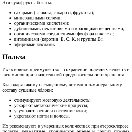
Эти сухофрукты богаты:
сахарами (глюкоза, сахароза, фруктоза);
минеральными солями;
органическими кислотами;
дубильными, пектиновыми и красящими веществами;
органическими соединениями фосфора и железа;
витаминами (каротин, Е, С, К, и группы В);
эфирными маслами.
Польза
Их основное преимущество – сохранение полезных веществ и
витаминов при значительной продолжительности хранения.
Благодаря такому насыщенному витаминно-минеральному
составу сушеные яблоки:
стимулируют мозговую деятельность;
ускоряют метаболические процессы;
улучшают зрение и состояние кожи;
укрепляют ногти и волосы.
Их рекомендуют в умеренных количествах при атеросклерозе,
подагре, ревматизме, хронической экземе и других кожных