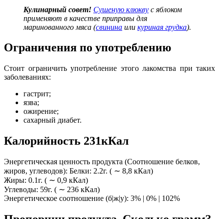
Кулинарный
совет!
Сушеную клюкву
с яблоком
применяют в качестве приправы для
маринованного мяса (
свинина
или
куриная грудка
).
Ограничения по употреблению
Стоит ограничить употребление этого лакомства при таких
заболеваниях:
гастрит;
язва;
ожирение;
сахарный диабет.
Калорийность 231кКал
Энергетическая ценность продукта (Соотношение белков,
жиров, углеводов): Белки: 2.2г. ( ∼ 8,8 кКал)
Жиры: 0.1г. ( ∼ 0,9 кКал)
Углеводы: 59г. ( ∼ 236 кКал)
Энергетическое соотношение (б|ж|у): 3% | 0% | 102%