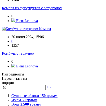
Компот из сухофруктов с эстрагоном
0
ElenaLeonova
Компот
20 июня 2024, 15:06
0
1357
Комбуча с тархуном
0
ElenaLeonova
Ингредиенты
Пересчитать на
порции
+
-
Сушеные яблоки
150
грамм
Изюм
50
грамм
Вода
2,500
грамм