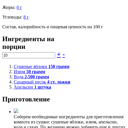
Жиры:
0 г
Углеводы:
8 г
Состав, калорийность и пищевая ценность на 100 г
Ингредиенты на
порции
+
-
Сушеные яблоки
150
грамм
Изюм
50
грамм
Вода
2,500
грамм
Сахарный песок
4
ст. ложки
Апельсин
1
штука
Приготовление
Соберем необходимые ингредиенты для приготовления
компота из сушки: сушеные яблоки, изюм, апельсин,
вода и сахар. По желанию можно добавить еще и других