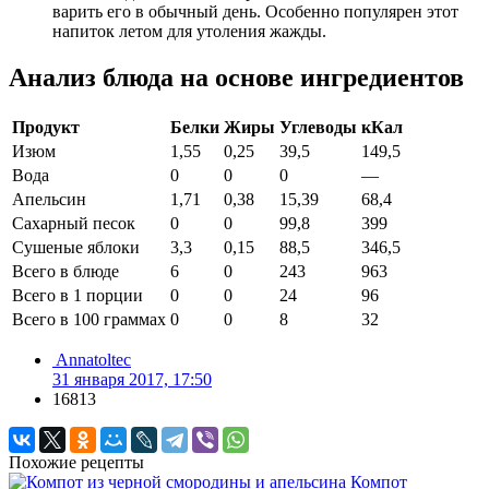
варить его в обычный день. Особенно популярен этот
напиток летом для утоления жажды.
Анализ блюда на основе ингредиентов
Продукт
Белки
Жиры
Углеводы
кКал
Изюм
1,55
0,25
39,5
149,5
Вода
0
0
0
—
Апельсин
1,71
0,38
15,39
68,4
Сахарный песок
0
0
99,8
399
Сушеные яблоки
3,3
0,15
88,5
346,5
Всего в блюде
6
0
243
963
Всего в 1 порции
0
0
24
96
Всего в 100 граммах
0
0
8
32
Annatoltec
31 января 2017, 17:50
16813
Похожие рецепты
Компот