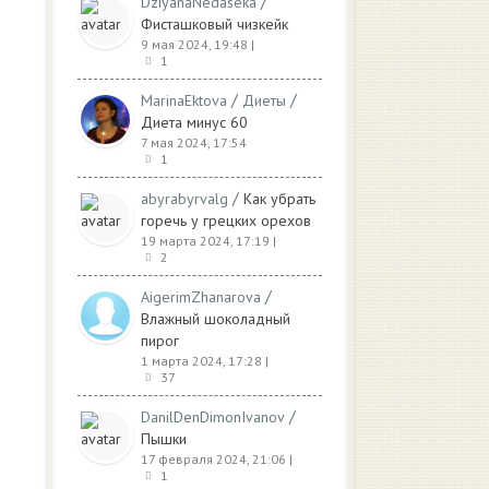
/
DziyanaNedaseka
Фисташковый чизкейк
9 мая 2024, 19:48
|
1
/
/
MarinaEktova
Диеты
Диета минус 60
7 мая 2024, 17:54
1
/
abyrabyrvalg
Как убрать
горечь у грецких орехов
19 марта 2024, 17:19
|
2
/
AigerimZhanarova
Влажный шоколадный
пирог
1 марта 2024, 17:28
|
37
/
DanilDenDimonIvanov
Пышки
17 февраля 2024, 21:06
|
1