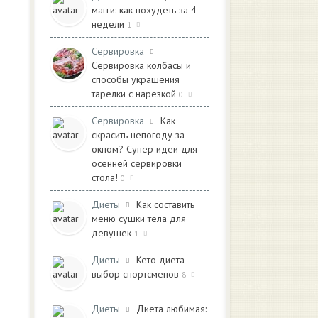
магги: как похудеть за 4
недели
1
Сервировка
Сервировка колбасы и
способы украшения
тарелки с нарезкой
0
Сервировка
Как
скрасить непогоду за
окном? Супер идеи для
осенней сервировки
стола!
0
Диеты
Как составить
меню сушки тела для
девушек
1
Диеты
Кето диета -
выбор спортсменов
8
Диеты
Диета любимая: