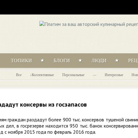
ТОПИКИ
БЛОГИ
ЛЮДИ
РЕ
Все
Коллективные
Персональные
—
Интересные
Нов
здадут консервы из госзапасов
ям граждан раздадут более 900 тыс. консервов тушеной свини
х дел, в госрезерве находится 950 тыс. банок консервирован
д с ноября 2015 года по февраль 2016 года.