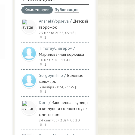
Комментарии
Публикации
/
AnzhelaVopseva
Детский
творожок
23 марта 2026, 09:16
|
1
/
TimofeyCherepov
Маринованная корюшка
10 мая 2025, 11:42
|
1
/
Sergeymihno
Вяленые
кальмары
3 ноября 2024, 21:35
|
1
/
Dora
Запеченная курица
в кетчупе и соевом соусе
с чесноком
24 сентября 2024, 06:20
|
1