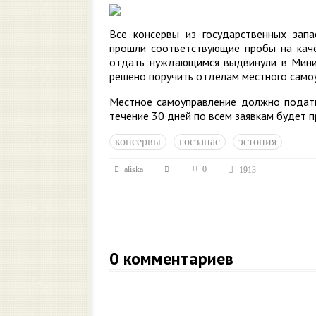
Все консервы из государственных зап
прошли соответствующие пробы на каче
отдать нуждающимся выдвинули в Минис
решено поручить отделам местного само
Местное самоуправление должно подать 
течение 30 дней по всем заявкам будет 
консервы
госзапас
эстония
aliska
0
1913
0
комментариев