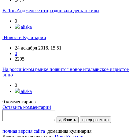
2477
В Лос-Анджелесе отпраздновали день текилы
0
aliska
Новости Кулинарии
24 декабря 2016, 15:51
0
2295
На российском рынке появится новое итальянское игристое
вино
0
aliska
0
комментариев
Оставить комментарий
добавить
предпросмотр
полная версия сайта
домашняя кулинария
Кулинарные рецепты на
Dom-Eda.com