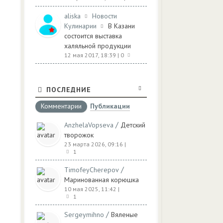
aliska
Новости
Кулинарии
В Казани
состоится выставка
халяльной продукции
12 мая 2017, 18:39
| 0
ПОСЛЕДНИЕ
Комментарии
Публикации
/
AnzhelaVopseva
Детский
творожок
23 марта 2026, 09:16
|
1
/
TimofeyCherepov
Маринованная корюшка
10 мая 2025, 11:42
|
1
/
Sergeymihno
Вяленые