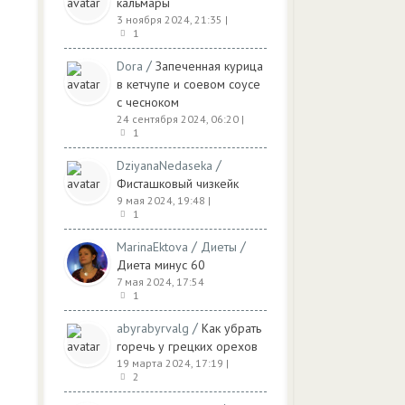
кальмары
3 ноября 2024, 21:35
|
1
/
Dora
Запеченная курица
в кетчупе и соевом соусе
с чесноком
24 сентября 2024, 06:20
|
1
/
DziyanaNedaseka
Фисташковый чизкейк
9 мая 2024, 19:48
|
1
/
/
MarinaEktova
Диеты
Диета минус 60
7 мая 2024, 17:54
1
/
abyrabyrvalg
Как убрать
горечь у грецких орехов
19 марта 2024, 17:19
|
2