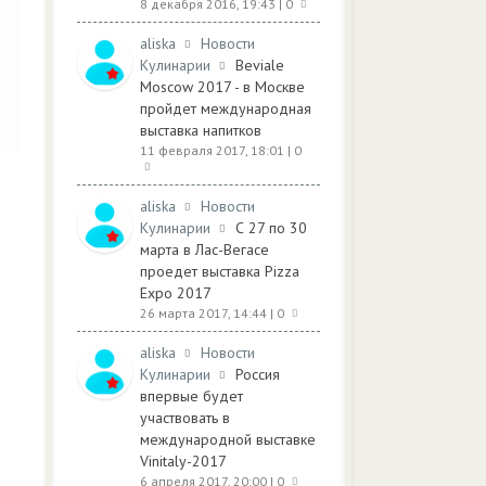
8 декабря 2016, 19:43
| 0
aliska
Новости
Кулинарии
Beviale
Moscow 2017 - в Москве
пройдет международная
выставка напитков
11 февраля 2017, 18:01
| 0
aliska
Новости
Кулинарии
С 27 по 30
марта в Лас-Вегасе
проедет выставка Pizza
Expo 2017
26 марта 2017, 14:44
| 0
aliska
Новости
Кулинарии
Россия
впервые будет
участвовать в
международной выставке
Vinitaly-2017
6 апреля 2017, 20:00
| 0