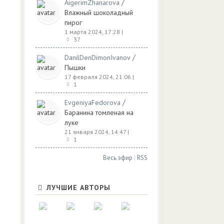
/
AigerimZhanarova
Влажный шоколадный
пирог
1 марта 2024, 17:28
|
37
/
DanilDenDimonIvanov
Пышки
17 февраля 2024, 21:06
|
1
/
EvgeniyaFedorova
Баранина томленая на
луке
21 января 2024, 14:47
|
1
Весь эфир
|
RSS
ЛУЧШИЕ АВТОРЫ