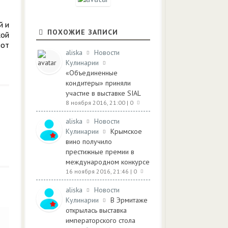
й и
ПОХОЖИЕ ЗАПИСИ
кой
лот
aliska
Новости
Кулинарии
«Объединенные
кондитеры» приняли
участие в выставке SIAL
8 ноября 2016, 21:00
| 0
aliska
Новости
Кулинарии
Крымское
вино получило
престижные премии в
международном конкурсе
16 ноября 2016, 21:46
| 0
aliska
Новости
Кулинарии
В Эрмитаже
открылась выставка
императорского стола