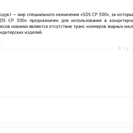
одукт — жир специального назначения «SDS CP 300», за которы
SDS CP 300» предназначен для использования в кондитерс
юсов новинки являются отсутствие транс изомеров жирных кис
ондитерских изделий.
т
?