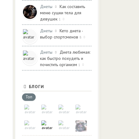
Диеты
Как составить
меню сушки тела для
девушек
1
Диеты
Кето диета -
выбор спортсменов
8
Диеты
Диета любимая:
как быстро похудеть и
почистить организм
1
БЛОГИ
Топ