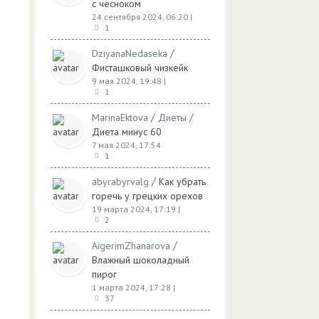
с чесноком
24 сентября 2024, 06:20
|
1
/
DziyanaNedaseka
Фисташковый чизкейк
9 мая 2024, 19:48
|
1
/
/
MarinaEktova
Диеты
Диета минус 60
7 мая 2024, 17:54
1
/
abyrabyrvalg
Как убрать
горечь у грецких орехов
19 марта 2024, 17:19
|
2
/
AigerimZhanarova
Влажный шоколадный
пирог
1 марта 2024, 17:28
|
37