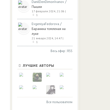
/
DanilDenDimonIvanov
Пышки
17 февраля 2024, 21:06
|
1
/
EvgeniyaFedorova
Баранина томленая на
луке
21 января 2024, 14:47
|
1
Весь эфир
|
RSS
ЛУЧШИЕ АВТОРЫ
Все пользователи