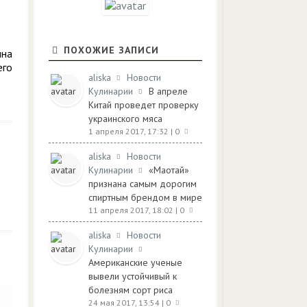
ПОХОЖИЕ ЗАПИСИ
ина
его
aliska
Новости
Кулинарии
В апреле
Китай проведет проверку
украинского мяса
1 апреля 2017, 17:32
| 0
aliska
Новости
Кулинарии
«Маотай»
признана самым дорогим
спиртным брендом в мире
11 апреля 2017, 18:02
| 0
aliska
Новости
Кулинарии
Американские ученые
вывели устойчивый к
болезням сорт риса
24 мая 2017, 13:54
| 0