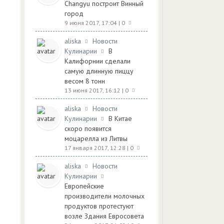
Changyu построит Винный
город
9 июня 2017, 17:04
| 0
aliska
Новости
Кулинарии
В
Калифорнии сделали
самую длинную пиццу
весом 8 тонн
13 июня 2017, 16:12
| 0
aliska
Новости
Кулинарии
В Китае
скоро появится
моцарелла из Литвы
17 января 2017, 12:28
| 0
aliska
Новости
Кулинарии
Европейские
производители молочных
продуктов протестуют
возле Здания Евросовета