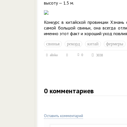
высоту — 1.5 м.
Конкурс в китайской провинции Хэнань 
самой большой свиньи, она всегда отл
именно этот факт и хороший уход повлиял
свинья
рекорд
китай
фермеры
aliska
0
3038
0
комментариев
Оставить комментарий