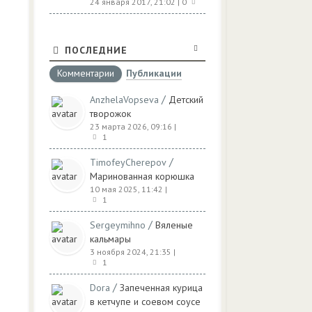
24 января 2017, 21:02
| 0
ПОСЛЕДНИЕ
Комментарии
Публикации
/
AnzhelaVopseva
Детский
творожок
23 марта 2026, 09:16
|
1
/
TimofeyCherepov
Маринованная корюшка
10 мая 2025, 11:42
|
1
/
Sergeymihno
Вяленые
кальмары
3 ноября 2024, 21:35
|
1
/
Dora
Запеченная курица
в кетчупе и соевом соусе