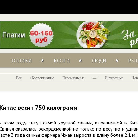
ТОПИКИ
БЛОГИ
ЛЮДИ
РЕ
Все
Коллективные
Персональные
—
Интересные
Нов
 Китае весит 750 килограмм
 в этом году титул самой крупной свиньи, выращенной в Кит
винья оказалась рекордсменкой не только по весу, но и удив
сте 3 года свинья фермера Чжан выросла в длину более 2.1 м, 