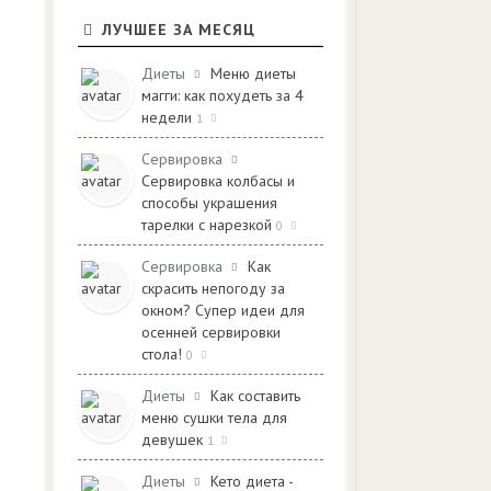
ЛУЧШЕЕ ЗА МЕСЯЦ
Диеты
Меню диеты
магги: как похудеть за 4
недели
1
Сервировка
Сервировка колбасы и
способы украшения
тарелки с нарезкой
0
Сервировка
Как
скрасить непогоду за
окном? Супер идеи для
осенней сервировки
стола!
0
Диеты
Как составить
меню сушки тела для
девушек
1
Диеты
Кето диета -