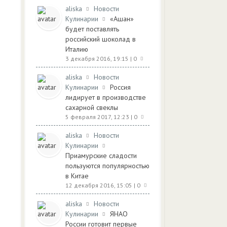
aliska
Новости
Кулинарии
«Ашан»
будет поставлять
российский шоколад в
Италию
3 декабря 2016, 19:15
| 0
aliska
Новости
Кулинарии
Россия
лидирует в производстве
сахарной свеклы
5 февраля 2017, 12:23
| 0
aliska
Новости
Кулинарии
Приамурские сладости
пользуются популярностью
в Китае
12 декабря 2016, 15:05
| 0
aliska
Новости
Кулинарии
ЯНАО
России готовит первые