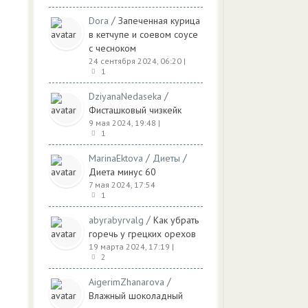
/
Dora
Запеченная курица
в кетчупе и соевом соусе
с чесноком
24 сентября 2024, 06:20
|
1
/
DziyanaNedaseka
Фисташковый чизкейк
9 мая 2024, 19:48
|
1
/
/
MarinaEktova
Диеты
Диета минус 60
7 мая 2024, 17:54
1
/
abyrabyrvalg
Как убрать
горечь у грецких орехов
19 марта 2024, 17:19
|
2
/
AigerimZhanarova
Влажный шоколадный