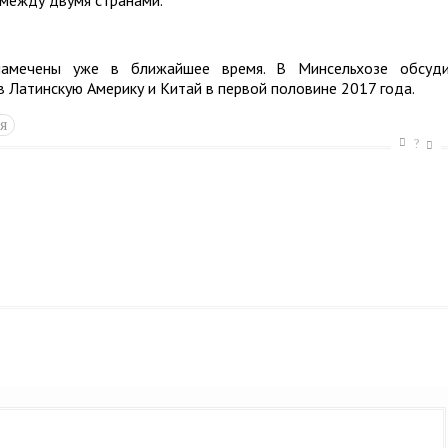
между двумя странами.
 намечены уже в ближайшее время. В Минсельхозе обсуд
в Латинскую Америку и Китай в первой половине 2017 года.
я
?