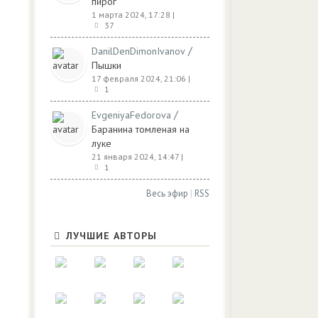
пирог
1 марта 2024, 17:28
|
37
/
DanilDenDimonIvanov
Пышки
17 февраля 2024, 21:06
|
1
/
EvgeniyaFedorova
Баранина томленая на
луке
21 января 2024, 14:47
|
1
Весь эфир
|
RSS
ЛУЧШИЕ АВТОРЫ