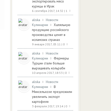
экспортировать мясо
курицы в Ирак
6 сентября 2017, 14:32
| 1
aliska
Новости
Кулинарии
Халяльную
продукцию российского
производства ценят в
исламских странах
9 января 2017, 05:11
| 0
aliska
Новости
Кулинарии
Фермеры
Турции стали больше
выращивать кольраби
10 апреля 2017, 18:53
| 0
aliska
Новости
Кулинарии
В
Минсельхозе предложили
увеличить экспорт
картофеля
3 февраля 2017, 19:14
| 0