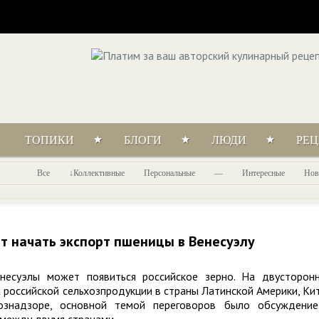
ТОПИКИ
БЛОГИ
ЛЮДИ
РЕ
Все
Коллективные
Персональные
—
Интересные
Нов
ет начать экспорт пшеницы в Венесуэлу
есуэлы может появиться российское зерно. На двусторон
 российской сельхозпродукции в страны Латинской Америки, Ки
ознадзоре, основной темой переговоров было обсуждени