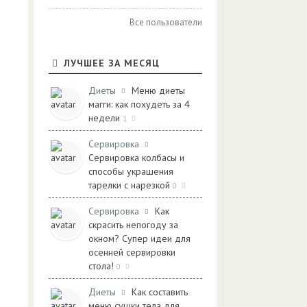
Все пользователи
ЛУЧШЕЕ ЗА МЕСЯЦ
Диеты
Меню диеты
магги: как похудеть за 4
недели
1
Сервировка
Сервировка колбасы и
способы украшения
тарелки с нарезкой
0
Сервировка
Как
скрасить непогоду за
окном? Супер идеи для
осенней сервировки
стола!
0
Диеты
Как составить
меню сушки тела для