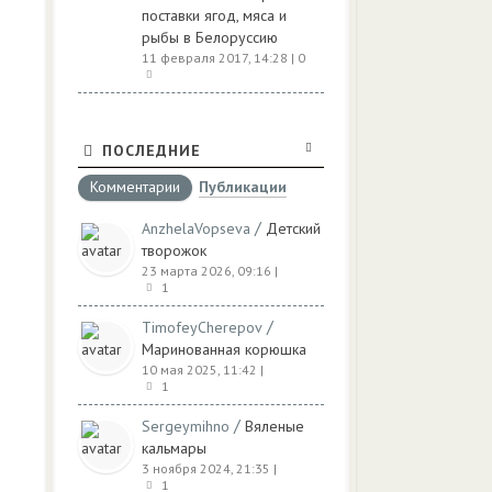
поставки ягод, мяса и
рыбы в Белоруссию
11 февраля 2017, 14:28
| 0
ПОСЛЕДНИЕ
Комментарии
Публикации
/
AnzhelaVopseva
Детский
творожок
23 марта 2026, 09:16
|
1
/
TimofeyCherepov
Маринованная корюшка
10 мая 2025, 11:42
|
1
/
Sergeymihno
Вяленые
кальмары
3 ноября 2024, 21:35
|
1