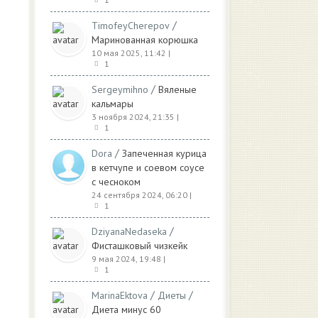
/
TimofeyCherepov
Маринованная корюшка
10 мая 2025, 11:42
|
1
/
Sergeymihno
Вяленые
кальмары
3 ноября 2024, 21:35
|
1
/
Dora
Запеченная курица
в кетчупе и соевом соусе
с чесноком
24 сентября 2024, 06:20
|
1
/
DziyanaNedaseka
Фисташковый чизкейк
9 мая 2024, 19:48
|
1
/
/
MarinaEktova
Диеты
Диета минус 60