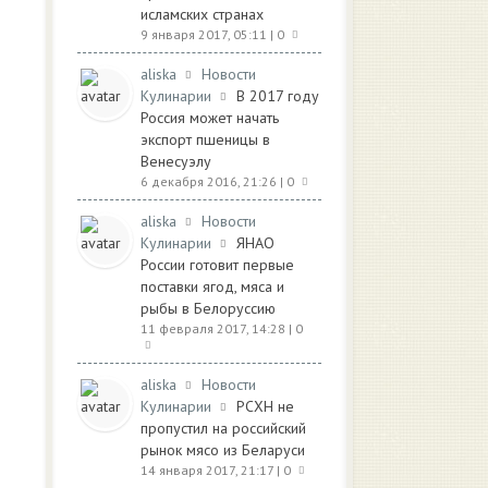
исламских странах
9 января 2017, 05:11
| 0
aliska
Новости
Кулинарии
В 2017 году
Россия может начать
экспорт пшеницы в
Венесуэлу
6 декабря 2016, 21:26
| 0
aliska
Новости
Кулинарии
ЯНАО
России готовит первые
поставки ягод, мяса и
рыбы в Белоруссию
11 февраля 2017, 14:28
| 0
aliska
Новости
Кулинарии
РСХН не
пропустил на российский
рынок мясо из Беларуси
14 января 2017, 21:17
| 0