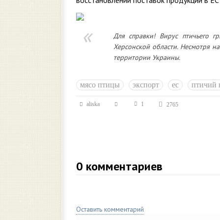
восстановлении поставок продукции в ЕС 
Для справки! Вирус птичьего г
Херсонской области. Несмотря на
территории Украины.
мясо птицы
экспорт
ес
птичий 
aliska
1
2765
0
комментариев
Оставить комментарий