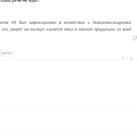
пока речи не идет.
риппа Н5 был зафиксирован в хозяйствах с. Новоалександровка
 это, запрет на экспорт касается мяса и мясной продукции со всей
грипп
?