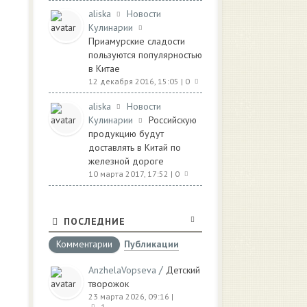
aliska
Новости
Кулинарии
Приамурские сладости
пользуются популярностью
в Китае
12 декабря 2016, 15:05
| 0
aliska
Новости
Кулинарии
Российскую
продукцию будут
доставлять в Китай по
железной дороге
10 марта 2017, 17:52
| 0
ПОСЛЕДНИЕ
Комментарии
Публикации
/
AnzhelaVopseva
Детский
творожок
23 марта 2026, 09:16
|
1