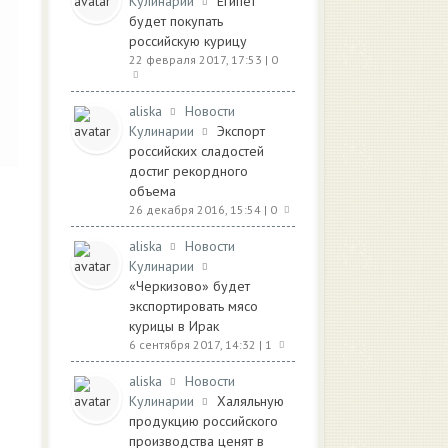
Кулинарии
Египет
будет покупать
российскую курицу
22 февраля 2017, 17:53
| 0
aliska
Новости
Кулинарии
Экспорт
российских сладостей
достиг рекордного
объема
26 декабря 2016, 15:54
| 0
aliska
Новости
Кулинарии
«Черкизово» будет
экспортировать мясо
курицы в Ирак
6 сентября 2017, 14:32
| 1
aliska
Новости
Кулинарии
Халяльную
продукцию российского
производства ценят в