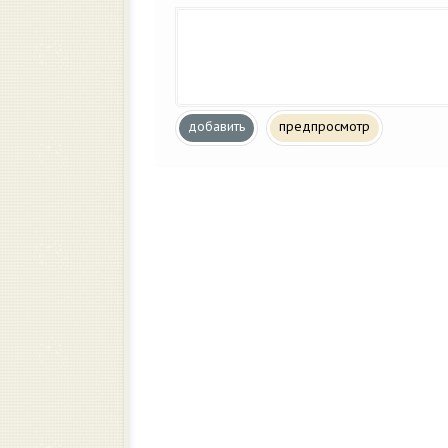
добавить
предпросмотр