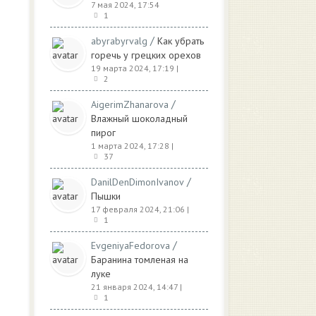
7 мая 2024, 17:54
1
/
abyrabyrvalg
Как убрать
горечь у грецких орехов
19 марта 2024, 17:19
|
2
/
AigerimZhanarova
Влажный шоколадный
пирог
1 марта 2024, 17:28
|
37
/
DanilDenDimonIvanov
Пышки
17 февраля 2024, 21:06
|
1
/
EvgeniyaFedorova
Баранина томленая на
луке
21 января 2024, 14:47
|
1