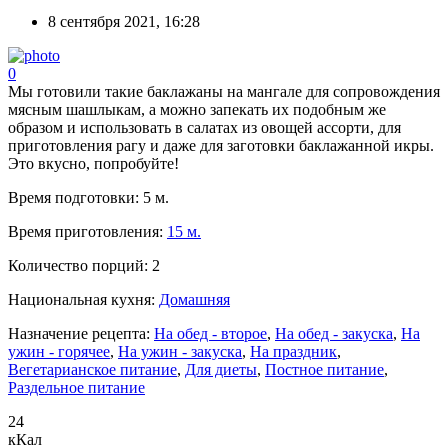
8 сентября 2021, 16:28
0
Мы готовили такие баклажаны на мангале для сопровождения
мясным шашлыкам, а можно запекать их подобным же
образом и использовать в салатах из овощей ассорти, для
приготовления рагу и даже для заготовки баклажанной икры.
Это вкусно, попробуйте!
Время подготовки:
5 м.
Время приготовления:
15 м.
Количество порций:
2
Национальная кухня:
Домашняя
Назначение рецепта:
На обед - второе
,
На обед - закуска
,
На
ужин - горячее
,
На ужин - закуска
,
На праздник
,
Вегетарианское питание
,
Для диеты
,
Постное питание
,
Раздельное питание
24
кКал