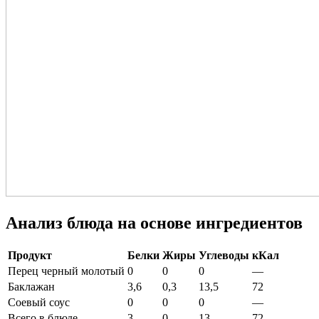
Анализ блюда на основе ингредиентов
Продукт
Белки
Жиры
Углеводы
кКал
Перец черный молотый
0
0
0
—
Баклажан
3,6
0,3
13,5
72
Соевый соус
0
0
0
—
Всего в блюде
3
0
13
72