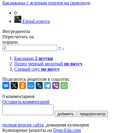
Баклажаны с зеленым перцем на сковороде
0
ElenaLeonova
Ингредиенты
Пересчитать на
порции
+
-
Баклажан
2
штуки
Перец черный молотый
по вкусу
Соевый соус
по вкусу
Поделитесь рецептом в соцсетях
0
комментариев
Оставить комментарий
добавить
предпросмотр
полная версия сайта
домашняя кулинария
Кулинарные рецепты на
Dom-Eda.com