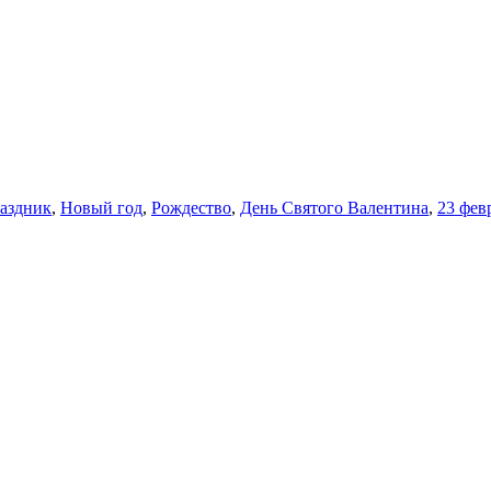
аздник
,
Новый год
,
Рождество
,
День Святого Валентина
,
23 фев