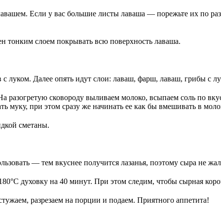
авашем. Если у вас большие листы лаваша — порежьте их по ра
ен тонким слоем покрывать всю поверхность лаваша.
луком. Далее опять идут слои: лаваш, фарш, лаваш, грибы с лу
На разогретую сковороду выливаем молоко, всыпаем соль по вкус
ь муку, при этом сразу же начинать ее как бы вмешивать в моло
идкой сметаны.
льзовать — тем вкуснее получится лазанья, поэтому сыра не жал
180°С духовку на 40 минут. При этом следим, чтобы сырная кор
тужаем, разрезаем на порции и подаем. Приятного аппетита!