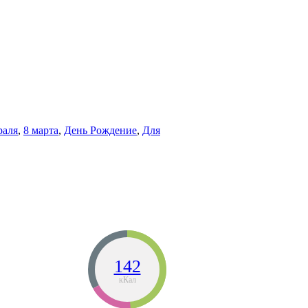
раля
,
8 марта
,
День Рождение
,
Для
142
кКал