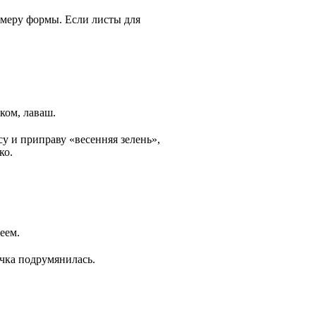
змеру формы. Если листы для
ком, лаваш.
у и приправу «весенняя зелень»,
ко.
еем.
очка подрумянилась.