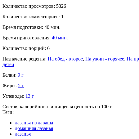
Количество просмотров:
5326
Количество комментариев:
1
Время подготовки: 40 мин.
Время приготовления:
40 мин.
Количество порций:
6
Назначение рецепта:
На обед - второе
,
На ужин - горячее
,
На пр
детей
Белки:
9 г
Жиры:
5 г
Углеводы:
13 г
Состав, калорийность и пищевая ценность на 100 г
Теги:
лазанья из лаваша
домашняя лазанья
лазанья