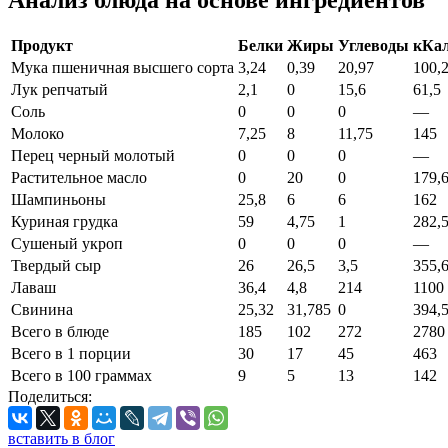
Анализ блюда на основе ингредиентов
Продукт
Белки
Жиры
Углеводы
кКа
Мука пшеничная высшего сорта
3,24
0,39
20,97
100,
Лук репчатый
2,1
0
15,6
61,5
Соль
0
0
0
—
Молоко
7,25
8
11,75
145
Перец черный молотый
0
0
0
—
Растительное масло
0
20
0
179,
Шампиньоны
25,8
6
6
162
Куриная грудка
59
4,75
1
282,
Сушеный укроп
0
0
0
—
Твердый сыр
26
26,5
3,5
355,
Лаваш
36,4
4,8
214
1100
Свинина
25,32
31,785
0
394,
Всего в блюде
185
102
272
2780
Всего в 1 порции
30
17
45
463
Всего в 100 граммах
9
5
13
142
Поделиться:
вставить в блог