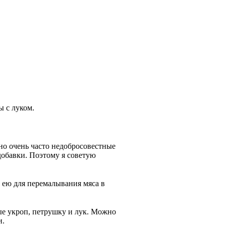
ы с луком.
но очень часто недобросовестные
добавки. Поэтому я советую
ь ею для перемалывания мяса в
ные укроп, петрушку и лук. Можно
и.